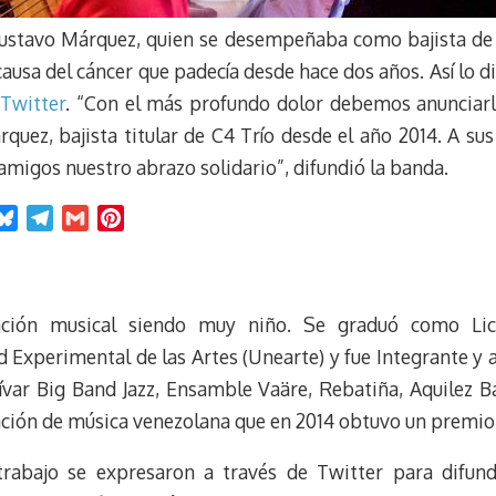
ustavo Márquez, quien se desempeñaba como bajista de la
ausa del cáncer que padecía desde hace dos años. Así lo d
 Twitter
. “Con el más profundo dolor debemos anunciarle
uez, bajista titular de C4 Trío desde el año 2014. A su
amigos nuestro abrazo solidario”, difundió la banda.
B
T
G
P
l
e
m
i
u
l
a
n
e
e
i
t
ción musical siendo muy niño. Se graduó como Lic
s
g
l
e
k
r
r
d Experimental de las Artes (Unearte) y fue Integrante y
y
a
e
var Big Band Jazz, Ensamble Vaäre, Rebatiña, Aquilez Bae
m
s
ación de música venezolana que en 2014 obtuvo un premi
t
rabajo se expresaron a través de Twitter para difund