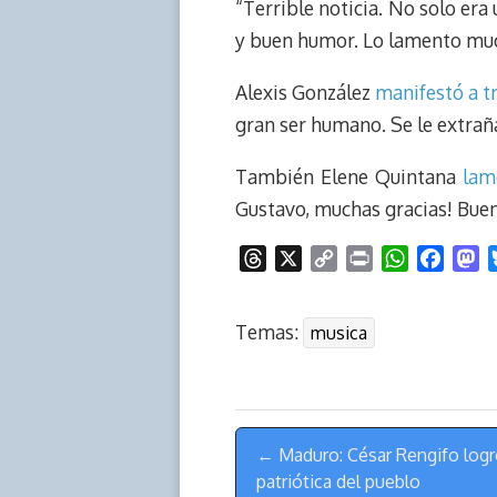
“Terrible noticia. No solo er
y buen humor. Lo lamento mu
Alexis González
manifestó a t
gran ser humano. Se le extraña
También Elene Quintana
lam
Gustavo, muchas gracias! Buen 
T
X
C
P
W
F
M
h
o
r
h
a
a
r
p
i
a
c
s
Temas:
musica
e
y
n
t
e
t
a
L
t
s
b
o
d
i
A
o
d
s
n
p
o
o
Menú
k
p
k
n
← Maduro: César Rengifo logr
de
patriótica del pueblo