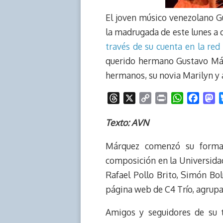
El joven músico venezolano G
la madrugada de este lunes a c
través de su cuenta en la red
querido hermano Gustavo Márq
hermanos, su novia Marilyn y 
T
X
C
P
W
F
M
h
o
r
h
a
a
r
p
i
a
c
s
Texto: AVN
e
y
n
t
e
t
Márquez comenzó su forma
a
L
t
s
b
o
d
i
A
o
d
composición en la Universida
s
n
p
o
o
Rafael Pollo Brito, Simón Bolí
k
p
k
n
página web de C4 Trío, agrup
Amigos y seguidores de su t