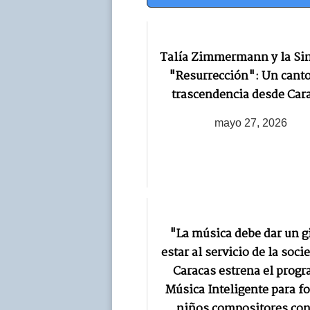
Navegación
Talía Zimmermann y la Si
"Resurrección": Un canto
trascendencia desde Car
mayo 27, 2026
"La música debe dar un gi
estar al servicio de la soci
Caracas estrena el prog
Música Inteligente para f
niños compositores con