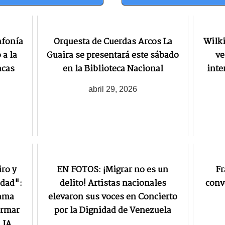
nfonía
Orquesta de Cuerdas Arcos La
Wilk
 a la
Guaira se presentará este sábado
ve
acas
en la Biblioteca Nacional
inte
abril 29, 2026
ro y
EN FOTOS: ¡Migrar no es un
Fr
edad":
delito! Artistas nacionales
conv
rama
elevaron sus voces en Concierto
ormar
por la Dignidad de Venezuela
 IA