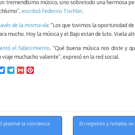
a un tremendísimo músico, sino sobretodo una hermosa pe
chísimo”,
escribió Federico Tischler
.
ravés de la misma vía
: “Los que tuvimos la oportunidad d
ra mucho. Hoy la música y el Bajo estan de luto. Vuela al
entó el fallecimiento
. “Qué buena música nos diste y qu
viaje muchacho valiente”, expresó en la red social.
B
T
G
P
l
e
m
i
u
l
a
n
e
e
i
t
s
g
l
e
k
r
r
y
a
e
m
s
ó plasmar la conciencia
En registros y notarías s
t