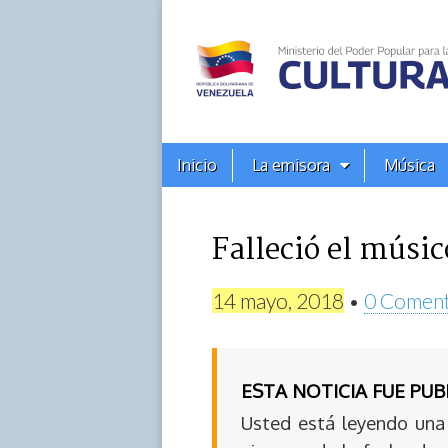
Alba
Ciudad
96.3
Menú
Skip
Inicio
La emisora
Música
principal
FM
to
content
Falleció el músi
14 mayo, 2018
•
0 Coment
ESTA NOTICIA FUE PU
Usted está leyendo una 