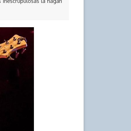
s inescrupulosas la hagan