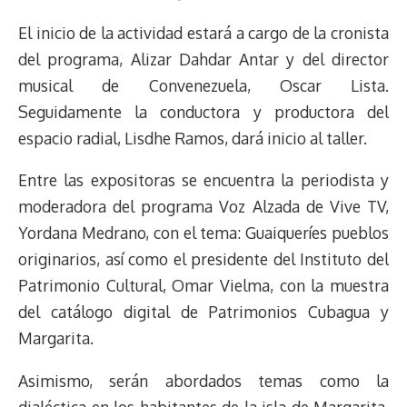
e
y
n
t
e
t
e
e
i
t
El inicio de la actividad estará a cargo de la cronista
a
L
t
s
b
o
s
g
l
e
d
i
A
o
d
k
r
r
del programa, Alizar Dahdar Antar y del director
s
n
p
o
o
y
a
e
musical de Convenezuela, Oscar Lista.
k
p
k
n
m
s
Seguidamente la conductora y productora del
t
espacio radial, Lisdhe Ramos, dará inicio al taller.
Entre las expositoras se encuentra la periodista y
moderadora del programa Voz Alzada de Vive TV,
Yordana Medrano, con el tema: Guaiqueríes pueblos
originarios, así como el presidente del Instituto del
Patrimonio Cultural, Omar Vielma, con la muestra
del catálogo digital de Patrimonios Cubagua y
Margarita.
Asimismo, serán abordados temas como la
dialéctica en los habitantes de la isla de Margarita,