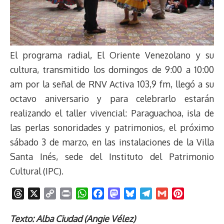
El programa radial, El Oriente Venezolano y su
cultura, transmitido los domingos de 9:00 a 10:00
am por la señal de RNV Activa 103,9 fm, llegó a su
octavo aniversario y para celebrarlo estarán
realizando el taller vivencial: Paraguachoa, isla de
las perlas sonoridades y patrimonios, el próximo
sábado 3 de marzo, en las instalaciones de la Villa
Santa Inés, sede del Instituto del Patrimonio
Cultural (IPC).
T
X
C
P
W
F
M
B
T
G
P
h
o
r
h
a
a
l
e
m
i
r
p
i
a
c
s
u
l
a
n
Texto: Alba Ciudad (Angie Vélez)