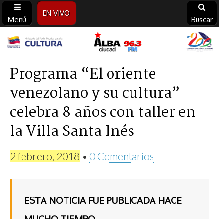
EN VIVO
Menú
Buscar
Alba
Ciudad
Programa “El oriente
venezolano y su cultura”
96.3
celebra 8 años con taller en
FM
la Villa Santa Inés
2 febrero, 2018
•
0 Comentarios
ESTA NOTICIA FUE PUBLICADA HACE
MUCHO TIEMPO