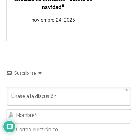
navidad"
noviembre 24, 2025
Suscribirse
600
N
3
o
m
C
b
o