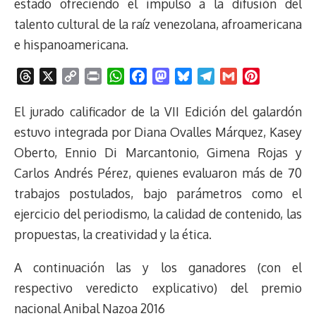
estado ofreciendo el impulso a la difusión del
talento cultural de la raíz venezolana, afroamericana
e hispanoamericana.
T
X
C
P
W
F
M
B
T
G
P
h
o
r
h
a
a
l
e
m
i
r
p
i
a
c
s
u
l
a
n
El jurado calificador de la VII Edición del galardón
e
y
n
t
e
t
e
e
i
t
estuvo integrada por Diana Ovalles Márquez, Kasey
a
L
t
s
b
o
s
g
l
e
Oberto, Ennio Di Marcantonio, Gimena Rojas y
d
i
A
o
d
k
r
r
Carlos Andrés Pérez, quienes evaluaron más de 70
s
n
p
o
o
y
a
e
trabajos postulados, bajo parámetros como el
k
p
k
n
m
s
t
ejercicio del periodismo, la calidad de contenido, las
propuestas, la creatividad y la ética.
A continuación las y los ganadores (con el
respectivo veredicto explicativo) del premio
nacional Anibal Nazoa 2016