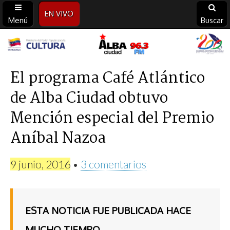
EN VIVO
Menú
Buscar
Alba
Ciudad
El programa Café Atlántico
de Alba Ciudad obtuvo
96.3
Mención especial del Premio
FM
Aníbal Nazoa
9 junio, 2016
•
3 comentarios
ESTA NOTICIA FUE PUBLICADA HACE
MUCHO TIEMPO