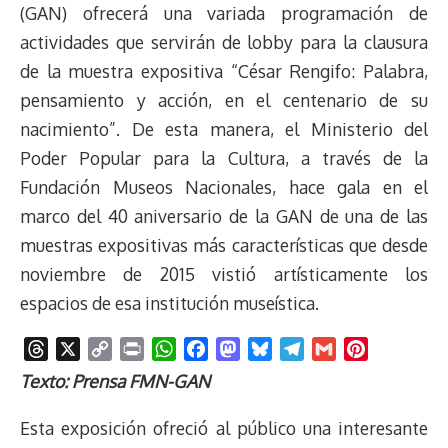
(GAN) ofrecerá una variada programación de
actividades que servirán de lobby para la clausura
de la muestra expositiva “César Rengifo: Palabra,
pensamiento y acción, en el centenario de su
nacimiento”. De esta manera, el Ministerio del
Poder Popular para la Cultura, a través de la
Fundación Museos Nacionales, hace gala en el
marco del 40 aniversario de la GAN de una de las
muestras expositivas más características que desde
noviembre de 2015 vistió artísticamente los
espacios de esa institución museística.
T
X
C
P
W
F
M
B
T
G
P
h
o
r
h
a
a
l
e
m
i
Texto: Prensa FMN-GAN
r
p
i
a
c
s
u
l
a
n
e
y
n
t
e
t
e
e
i
t
Esta exposición ofreció al público una interesante
a
L
t
s
b
o
s
g
l
e