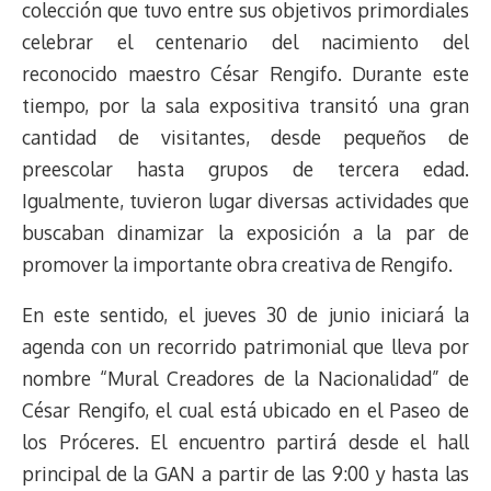
colección que tuvo entre sus objetivos primordiales
d
i
A
o
d
k
r
r
celebrar el centenario del nacimiento del
s
n
p
o
o
y
a
e
reconocido maestro César Rengifo. Durante este
k
p
k
n
m
s
t
tiempo, por la sala expositiva transitó una gran
cantidad de visitantes, desde pequeños de
preescolar hasta grupos de tercera edad.
Igualmente, tuvieron lugar diversas actividades que
buscaban dinamizar la exposición a la par de
promover la importante obra creativa de Rengifo.
En este sentido, el jueves 30 de junio iniciará la
agenda con un recorrido patrimonial que lleva por
nombre “Mural Creadores de la Nacionalidad” de
César Rengifo, el cual está ubicado en el Paseo de
los Próceres. El encuentro partirá desde el hall
principal de la GAN a partir de las 9:00 y hasta las