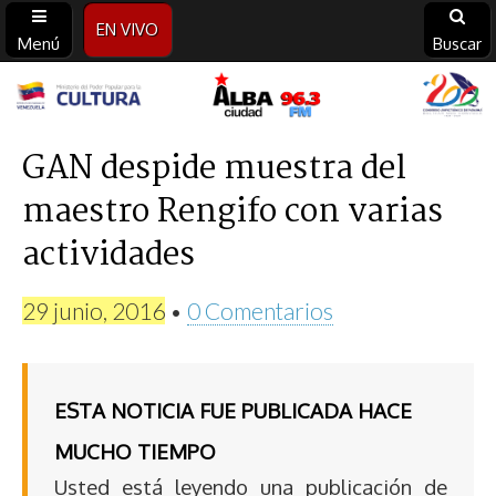
EN VIVO
Menú
Buscar
Alba
Ciudad
GAN despide muestra del
maestro Rengifo con varias
96.3
actividades
FM
29 junio, 2016
•
0 Comentarios
ESTA NOTICIA FUE PUBLICADA HACE
MUCHO TIEMPO
Usted está leyendo una publicación de