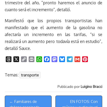
t
trimestre del año, “pronto haremos el anuncio de
cuanto será el incremento”, detalló.
Manifestó que los propios transportistas han
manifestado que el aumento de la gasolina no
afectaría un incremento en las tarifas, “si se
realizará un aumento pero todavía está en estudio”,
detalló Sauce.
T
X
C
P
W
F
M
B
T
G
P
h
o
r
h
a
a
l
e
m
i
r
p
i
a
c
s
u
l
a
n
Temas:
transporte
e
y
n
t
e
t
e
e
i
t
a
L
t
s
b
o
s
g
l
e
Publicado por
Luigino Bracci
d
i
A
o
d
k
r
r
s
n
p
o
o
y
a
e
Menú
k
p
k
n
m
s
← Familiares de
EN FOTOS: Con
de
t