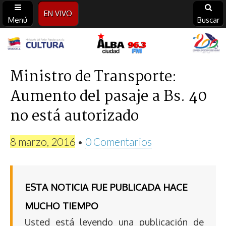
EN VIVO
Menú
Buscar
Alba
Ciudad
Ministro de Transporte:
Aumento del pasaje a Bs. 40
96.3
no está autorizado
FM
8 marzo, 2016
•
0 Comentarios
ESTA NOTICIA FUE PUBLICADA HACE
MUCHO TIEMPO
Usted está leyendo una publicación de