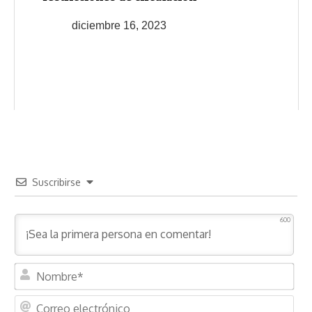
diciembre 16, 2023
Suscribirse
600
N
o
m
C