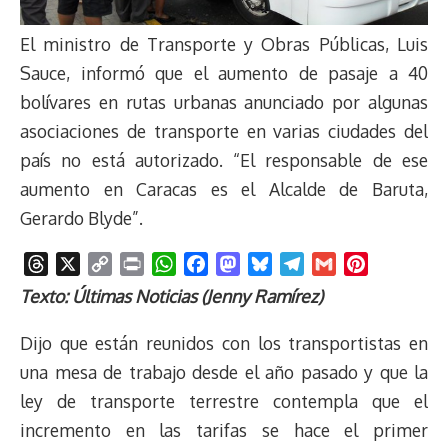
El ministro de Transporte y Obras Públicas, Luis
Sauce, informó que el aumento de pasaje a 40
bolívares en rutas urbanas anunciado por algunas
asociaciones de transporte en varias ciudades del
país no está autorizado. “El responsable de ese
aumento en Caracas es el Alcalde de Baruta,
Gerardo Blyde”.
T
X
C
P
W
F
M
B
T
G
P
h
o
r
h
a
a
l
e
m
i
Texto: Últimas Noticias (Jenny Ramírez)
r
p
i
a
c
s
u
l
a
n
e
y
n
t
e
t
e
e
i
t
Dijo que están reunidos con los transportistas en
a
L
t
s
b
o
s
g
l
e
una mesa de trabajo desde el año pasado y que la
d
i
A
o
d
k
r
r
ley de transporte terrestre contempla que el
s
n
p
o
o
y
a
e
incremento en las tarifas se hace el primer
k
p
k
n
m
s