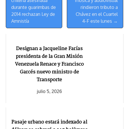
chilena asesinada
música y audiovisual
Navegación
durante guarimbas de
rindieron tributo a
2014 rechazan Ley de
Chávez en el Cuartel
Amnistía
4-F este lunes →
Designan a Jacqueline Farías
presidenta de la Gran Misión
Venezuela Renace y Francisco
Garcés nuevo ministro de
Transporte
julio 5, 2026
Pasaje urbano estará indexado al