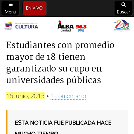
EN VIVO
Menú
Buscar
Alba
Ciudad
Estudiantes con promedio
mayor de 18 tienen
96.3
garantizado su cupo en
FM
universidades públicas
15 junio, 2015
•
1 comentario
ESTA NOTICIA FUE PUBLICADA HACE
MUCHO TIEMPO