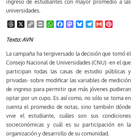
ingreso de estudiantes con mayor promedio a las
universidades.
T
X
C
P
W
F
M
B
T
G
P
h
o
r
h
a
a
l
e
m
i
r
p
i
a
c
s
u
l
a
n
Texto: AVN
e
y
n
t
e
t
e
e
i
t
La campaña ha tergiversado la decisión que tomó el
a
L
t
s
b
o
s
g
l
e
d
i
A
o
d
k
r
r
Consejo Nacional de Universidades (CNU) -en el que
s
n
p
o
o
y
a
e
participan todas las casas de estudio públicas y
k
p
k
n
m
s
privadas- sobre modificar las variables de medición
t
de ingreso para permitir que más jóvenes pudieran
optar por un cupo. Es así como, no sólo se toma en
cuenta el promedio de notas, sino también dónde
vive el estudiante, cuáles son sus condiciones
socieconómicas y cuál es su participación en la
organización y desarrollo de su comunidad.