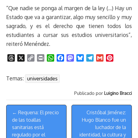
“Que nadie se ponga al margen de la ley (…) Hay un
Estado que va a garantizar, algo muy sencillo y muy
sagrado, y es el derecho que tienen todos los
estudiantes a cursar sus estudios universitarios”,
reiteró Menéndez.
T
X
C
P
W
F
M
B
T
G
P
h
o
r
h
a
a
l
e
m
i
r
p
i
a
c
s
u
l
a
n
Temas:
universidades
e
y
n
t
e
t
e
e
i
t
a
L
t
s
b
o
s
g
l
e
Publicado por
Luigino Bracci
d
i
A
o
d
k
r
r
s
n
p
o
o
y
a
e
Menú
k
p
k
n
m
s
← Requena: El precio
Cristóbal Jiménez:
de
t
de las toallas
Hugo Blanco fue un
Navegación
sanitarias está
luchador de la
regulado por el
identidad, la cultura y