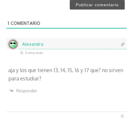
e
r
*
e
o
1
COMENTARIO
e
l
e
c
Alexandra
t
11 años atrás
r
ó
aja y los que tienen 13, 14, 15, 16 y 17 que? no sirven
n
i
para estudiar?
c
o
Responder