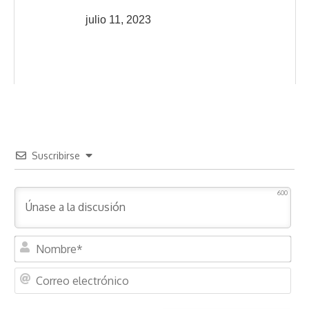
julio 11, 2023
Suscribirse
600
N
o
m
C
b
o
r
r