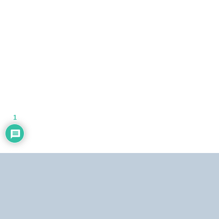
1
Dirección:
Centro Simón Bolívar, Torre Norte, piso 19. El Silencio, Caracas,
República Bolivariana de Venezuela.