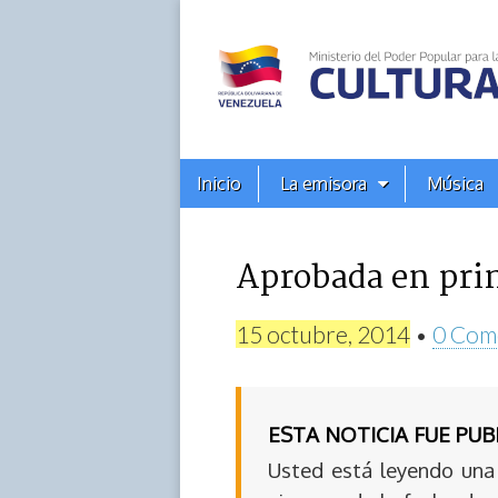
Alba
Ciudad
96.3
Menú
Skip
Inicio
La emisora
Música
principal
FM
to
content
Aprobada en prim
15 octubre, 2014
•
0 Com
ESTA NOTICIA FUE PU
Usted está leyendo una 