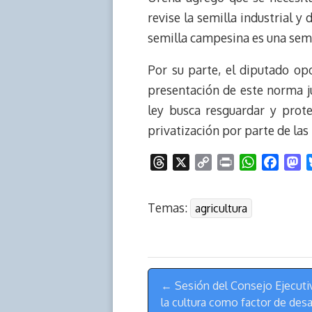
revise la semilla industrial y
semilla campesina es una semil
Por su parte, el diputado op
presentación de este norma j
ley busca resguardar y prot
privatización por parte de las
T
X
C
P
W
F
M
h
o
r
h
a
a
r
p
i
a
c
s
Temas:
agricultura
e
y
n
t
e
t
a
L
t
s
b
o
d
i
A
o
d
s
n
p
o
o
Menú
k
p
k
n
← Sesión del Consejo Ejecutiv
de
la cultura como factor de desa