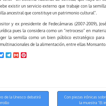
 debe existir un servicio externo que trabaje con la semil
la ancestral que constituye un patrimonio cultural”.
ositor y ex presidente de Fedecámaras (2007-2009), Jos
urídica pues la considera como un “retroceso” en materia
eger la semilla como un bien público estratégico para 
 multinacionales de la alimentación, entre ellas Monsanto
B
T
G
P
l
e
m
i
u
l
a
n
e
e
i
t
s
g
l
e
k
r
r
y
a
e
m
s
o de la Unesco debatirá
Con piezas irónicas sob
t
rrollo
la muestra “El 