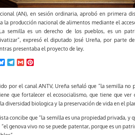
ional (AN), en sesión ordinaria, aprobó en primera di
 a la producción nacional de alimentos mediante el acces
 “La semilla es un derecho de los pueblos, es un pa
vatizar”, expresó el diputado José Ureña, por parte de
ntras presentaba el proyecto de ley.
B
T
G
P
l
e
m
i
u
l
a
n
e
e
i
t
ido por el canal ANTV, Ureña señaló que “la semilla no 
s
g
l
e
“tiene que fortalecer el ecosocialismo, que tiene que ve
k
r
r
la diversidad biologica y la preservación de vida en el pla
y
a
e
m
s
ista concibe que “la semilla es una propiedad privada, y q
t
e “el genova vivo no se puede patentar, porque es un patr
blos”.