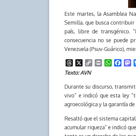
Este martes, la Asamblea Nac
Semilla, que busca contribuir
país, libre de transgénico.
consecuencia no se puede pri
Venezuela (Psuv-Guárico), mie
T
X
C
P
W
F
M
h
o
r
h
a
a
Texto: AVN
r
p
i
a
c
s
e
y
n
t
e
t
Durante su discurso, transmit
a
L
t
s
b
o
vivo” e indicó que esta ley 
d
i
A
o
d
agroecológica y la garantía de 
s
n
p
o
o
k
p
k
n
Resaltó que el sistema capital
acumular riqueza” e indicó qu
tanto es un derecho de los pue