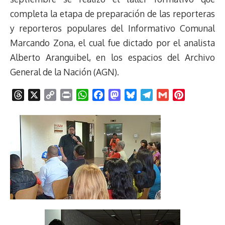
completa la etapa de preparación de las reporteras
y reporteros populares del Informativo Comunal
Marcando Zona, el cual fue dictado por el analista
Alberto Aranguibel, en los espacios del Archivo
General de la Nación (AGN).
T
X
C
P
W
F
M
B
T
G
P
h
o
r
h
a
a
l
e
m
i
r
p
i
a
c
s
u
l
a
n
e
y
n
t
e
t
e
e
i
t
a
L
t
s
b
o
s
g
l
e
d
i
A
o
d
k
r
r
s
n
p
o
o
y
a
e
k
p
k
n
m
s
t