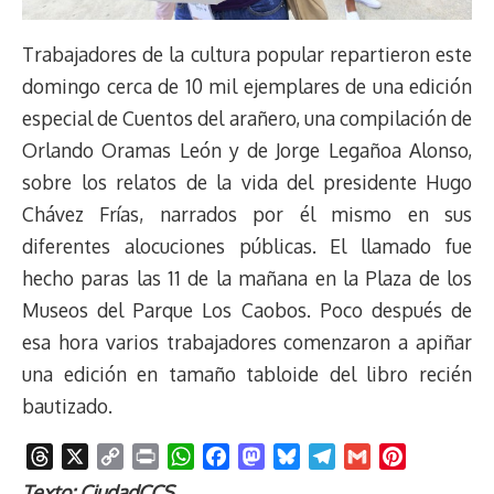
Trabajadores de la cultura popular repartieron este
domingo cerca de 10 mil ejemplares de una edición
especial de Cuentos del arañero, una compilación de
Orlando Oramas León y de Jorge Legañoa Alonso,
sobre los relatos de la vida del presidente Hugo
Chávez Frías, narrados por él mismo en sus
diferentes alocuciones públicas. El llamado fue
hecho paras las 11 de la mañana en la Plaza de los
Museos del Parque Los Caobos. Poco después de
esa hora varios trabajadores comenzaron a apiñar
una edición en tamaño tabloide del libro recién
bautizado.
T
X
C
P
W
F
M
B
T
G
P
h
o
r
h
a
a
l
e
m
i
Texto: CiudadCCS