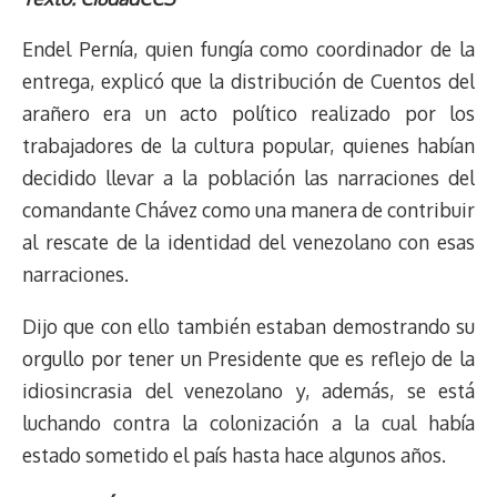
r
p
i
a
c
s
u
l
a
n
e
y
n
t
e
t
e
e
i
t
Endel Pernía, quien fungía como coordinador de la
a
L
t
s
b
o
s
g
l
e
entrega, explicó que la distribución de Cuentos del
d
i
A
o
d
k
r
r
arañero era un acto político realizado por los
s
n
p
o
o
y
a
e
trabajadores de la cultura popular, quienes habían
k
p
k
n
m
s
t
decidido llevar a la población las narraciones del
comandante Chávez como una manera de contribuir
al rescate de la identidad del venezolano con esas
narraciones.
Dijo que con ello también estaban demostrando su
orgullo por tener un Presidente que es reflejo de la
idiosincrasia del venezolano y, además, se está
luchando contra la colonización a la cual había
estado sometido el país hasta hace algunos años.