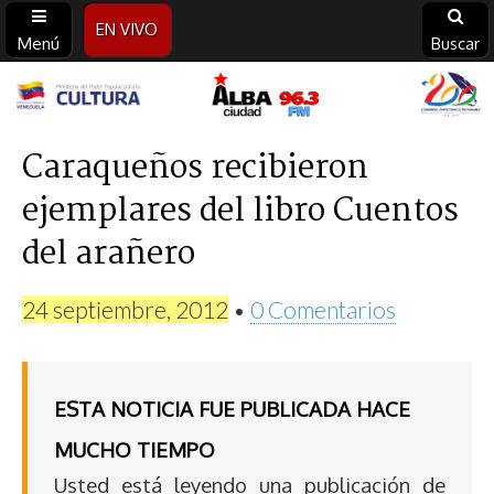
EN VIVO
Menú
Buscar
Alba
Ciudad
Caraqueños recibieron
ejemplares del libro Cuentos
96.3
del arañero
FM
24 septiembre, 2012
•
0 Comentarios
ESTA NOTICIA FUE PUBLICADA HACE
MUCHO TIEMPO
Usted está leyendo una publicación de