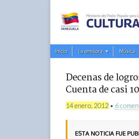
Alba
Ciudad
96.3
Menú
Skip
Inicio
La emisora
Música
principal
FM
to
content
Decenas de logro
Cuenta de casi 1
14 enero, 2012
•
6 comen
ESTA NOTICIA FUE PU