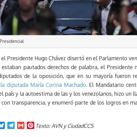
Presidencial
 el Presidente Hugo Chávez disertó en el Parlamento ve
o estaban pautados derechos de palabra, el Presidente 
putados de la oposición, que en su mayoría fueron r
 la diputada María Corina Machado
. El Mandatario cent
l país y la autoestima de las y los venezolanos, hizo un 
o, con transparencia, y enumeró parte de los logros en m
B
T
G
P
Texto: AVN y CiudadCCS
l
e
m
i