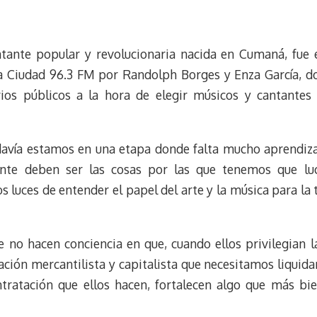
l
e
m
i
u
l
a
n
e
e
i
t
ntante popular y revolucionaria nacida en Cumaná, fue e
s
g
l
e
k
r
r
 Ciudad 96.3 FM por Randolph Borges y Enza García, do
y
a
e
rios públicos a la hora de elegir músicos y cantantes
m
s
t
odavía estamos en una etapa donde falta mucho aprendiz
ente deben ser las cosas por las que tenemos que lu
s luces de entender el papel del arte y la música para l
 no hacen conciencia en que, cuando ellos privilegian la
ación mercantilista y capitalista que necesitamos liquidar
ntratación que ellos hacen, fortalecen algo que más b