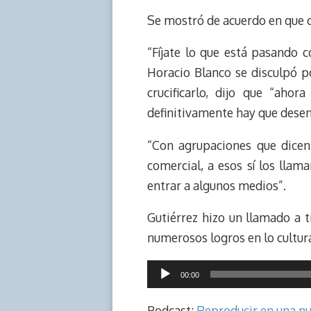
Se mostró de acuerdo en que o
“Fíjate lo que está pasando c
Horacio Blanco se disculpó p
crucificarlo, dijo que “aho
definitivamente hay que desen
“Con agrupaciones que dicen 
comercial, a esos sí los lla
entrar a algunos medios”.
Gutiérrez hizo un llamado a 
numerosos logros en lo cultur
Reproductor
00:00
de
audio
Podcast:
Reproducir en una n