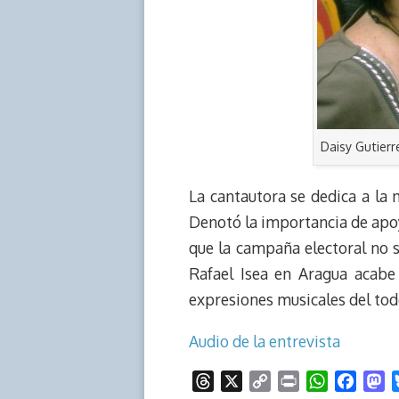
Daisy Gutierr
La cantautora se dedica a la
Denotó la importancia de apoy
que la campaña electoral no 
Rafael Isea en Aragua acabe
expresiones musicales del tod
Audio de la entrevista
T
X
C
P
W
F
M