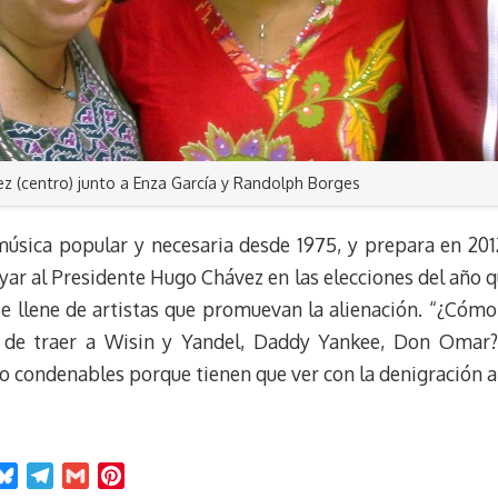
ez (centro) junto a Enza García y Randolph Borges
 música popular y necesaria desde 1975, y prepara en 201
ar al Presidente Hugo Chávez en las elecciones del año 
se llene de artistas que promuevan la alienación. “¿Cómo
 de traer a Wisin y Yandel, Daddy Yankee, Don Omar?
o condenables porque tienen que ver con la denigración a 
B
T
G
P