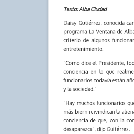
h
o
r
h
a
a
r
p
i
a
c
s
Texto: Alba Ciudad
e
y
n
t
e
t
Daisy Gutiérrez, conocida ca
a
L
t
s
b
o
d
i
A
o
d
programa La Ventana de Alba
s
n
p
o
o
criterio de algunos funciona
k
p
k
n
entretenimiento.
“Como dice el Presidente, t
conciencia en lo que realm
funcionarios todavía están año
y la sociedad.”
“Hay muchos funcionarios que
más biern reivindican la alien
conciencia de que, con la co
desaparezca”, dijo Guitérrez.