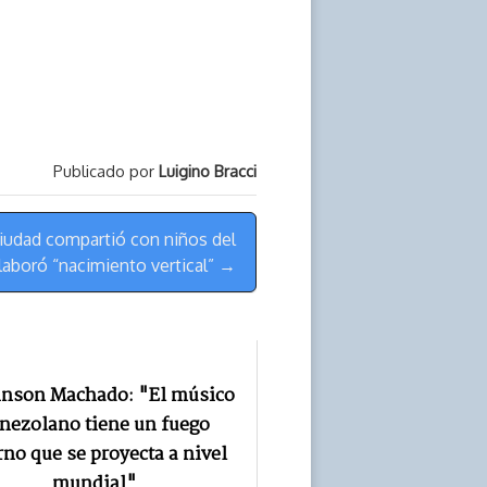
de
flecha
arriba/abajo
para
aumentar
Publicado por
Luigino Bracci
o
disminuir
udad compartió con niños del
el
laboró “nacimiento vertical” →
volumen.
inson Machado: "El músico
nezolano tiene un fuego
rno que se proyecta a nivel
mundial"