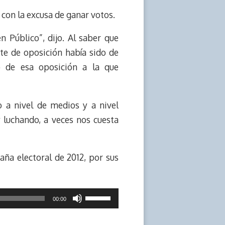
 con la excusa de ganar votos.
n Público”, dijo. Al saber que
te de oposición había sido de
io de esa oposición a la que
o a nivel de medios y a nivel
 luchando, a veces nos cuesta
ña electoral de 2012, por sus
Utiliza
00:00
las
teclas