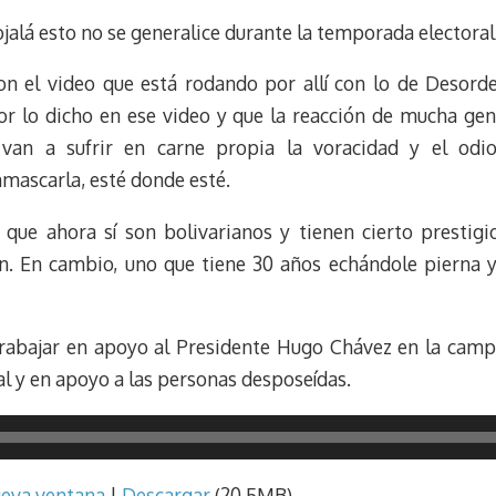
jalá esto no se generalice durante la temporada electoral
on el video que está rodando por allí con lo de Desorde
or lo dicho en ese video y que la reacción de mucha gen
ra van a sufrir en carne propia la voracidad y el od
mascarla, esté donde esté.
que ahora sí son bolivarianos y tienen cierto prestigi
man. En cambio, uno que tiene 30 años echándole pierna y
trabajar en apoyo al Presidente Hugo Chávez en la campa
al y en apoyo a las personas desposeídas.
ueva ventana
|
Descargar
(20.5MB)