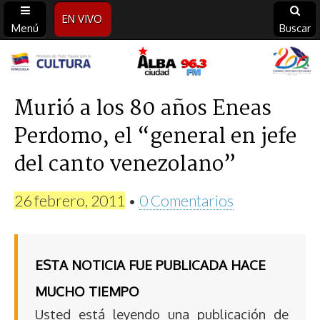
EN VIVO
Menú
Buscar
Alba
Ciudad
Murió a los 80 años Eneas
Perdomo, el “general en jefe
96.3
del canto venezolano”
FM
26 febrero, 2011
•
0 Comentarios
ESTA NOTICIA FUE PUBLICADA HACE
MUCHO TIEMPO
Usted está leyendo una publicación de