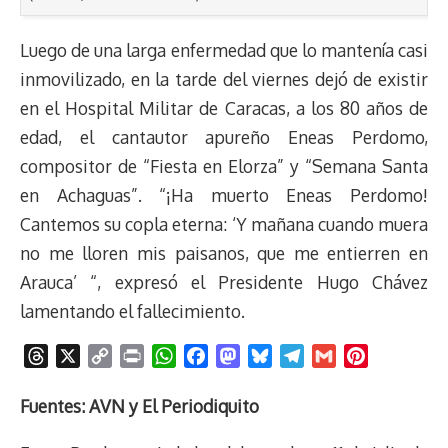
Luego de una larga enfermedad que lo mantenía casi
inmovilizado, en la tarde del viernes dejó de existir
en el Hospital Militar de Caracas, a los 80 años de
edad, el cantautor apureño Eneas Perdomo,
compositor de “Fiesta en Elorza” y “Semana Santa
en Achaguas”. “¡Ha muerto Eneas Perdomo!
Cantemos su copla eterna: ‘Y mañana cuando muera
no me lloren mis paisanos, que me entierren en
Arauca’ “, expresó el Presidente Hugo Chávez
lamentando el fallecimiento.
T
X
C
P
W
F
M
B
T
G
P
h
o
r
h
a
a
l
e
m
i
r
p
i
a
c
s
u
l
a
n
Fuentes: AVN y El Periodiquito
e
y
n
t
e
t
e
e
i
t