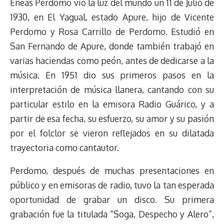
Eneas Perdomo vio la luz del mundo un 11 de Julio de
a
L
t
s
b
o
s
g
l
e
d
i
A
o
d
k
r
r
1930, en El Yagual, estado Apure, hijo de Vicente
s
n
p
o
o
y
a
e
Perdomo y Rosa Carrillo de Perdomo. Estudió en
k
p
k
n
m
s
San Fernando de Apure, donde también trabajó en
t
varias haciendas como peón, antes de dedicarse a la
música. En 1951 dio sus primeros pasos en la
interpretación de música llanera, cantando con su
particular estilo en la emisora Radio Guárico, y a
partir de esa fecha, su esfuerzo, su amor y su pasión
por el folclor se vieron reflejados en su dilatada
trayectoria como cantautor.
Perdomo, después de muchas presentaciones en
público y en emisoras de radio, tuvo la tan esperada
oportunidad de grabar un disco. Su primera
grabación fue la titulada “Soga, Despecho y Alero”,