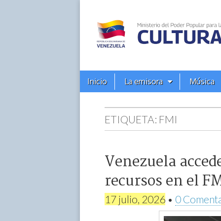
Alba
Ciudad
96.3
Menú
Skip
Inicio
La emisora
Música
principal
FM
to
content
ETIQUETA:
FMI
Venezuela accede
recursos en el F
17 julio, 2026
•
0 Comenta