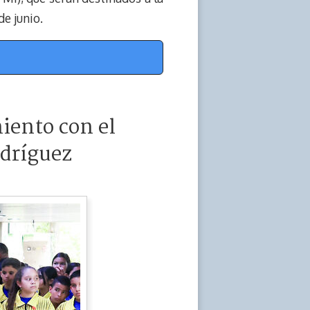
e junio.
iento con el
odríguez