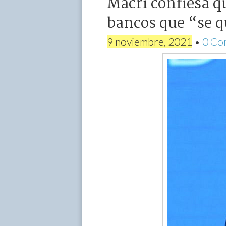
Macri confiesa q
bancos que “se q
9 noviembre, 2021
•
0 Co