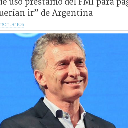
ue usó préstamo del FMI para pag
uerían ir” de Argentina
mentarios