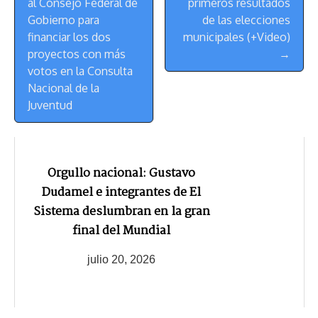
al Consejo Federal de
primeros resultados
Navegación
Gobierno para
de las elecciones
financiar los dos
municipales (+Video)
proyectos con más
→
votos en la Consulta
Nacional de la
Juventud
Orgullo nacional: Gustavo
Dudamel e integrantes de El
Sistema deslumbran en la gran
final del Mundial
julio 20, 2026