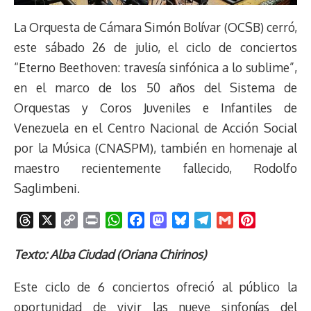
La Orquesta de Cámara Simón Bolívar (OCSB) cerró,
este sábado 26 de julio, el ciclo de conciertos
“Eterno Beethoven: travesía sinfónica a lo sublime”,
en el marco de los 50 años del Sistema de
Orquestas y Coros Juveniles e Infantiles de
Venezuela en el Centro Nacional de Acción Social
por la Música (CNASPM), también en homenaje al
maestro recientemente fallecido, Rodolfo
Saglimbeni.
T
X
C
P
W
F
M
B
T
G
P
h
o
r
h
a
a
l
e
m
i
r
p
i
a
c
s
u
l
a
n
Texto: Alba Ciudad (Oriana Chirinos)
e
y
n
t
e
t
e
e
i
t
Este ciclo de 6 conciertos ofreció al público la
a
L
t
s
b
o
s
g
l
e
d
i
A
o
d
k
r
r
oportunidad de vivir las nueve sinfonías del