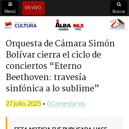
EN VIVO
Menú
Buscar
Alba
Ciudad
Orquesta de Cámara Simón
Bolívar cierra el ciclo de
96.3
conciertos “Eterno
FM
Beethoven: travesía
sinfónica a lo sublime”
27 julio, 2025
•
0 Comentarios