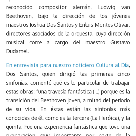
s
n
p
o
o
y
a
e
reconocido compositor alemán, Ludwig van
k
p
k
n
m
s
Beethoven, bajo la dirección de los jóvenes
t
maestros Joshua Dos Santos y Enluis Montes Olivar,
directores asociados de la orquesta, cuya dirección
musical corre a cargo del maestro Gustavo
Dudamel.
En entrevista para nuestro noticiero Cultura al Día
,
Dos Santos, quien dirigió las primeras cinco
sinfonías, comentó qué es lo particular de trabajar
estas obras: “una travesía fantástica (…) porque es la
transición del Beethoven joven, a mitad del período
de su vida. En éstas están las sinfonías más
conocidas de él, como es la tercera (La Heróica), y la
quinta. Fue una experiencia fantástica que tuvo una
preparación muy importante por parte de la