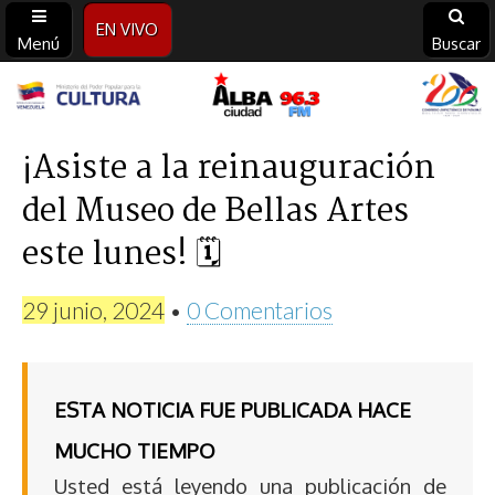
EN VIVO
Menú
Buscar
Alba
Ciudad
¡Asiste a la reinauguración
del Museo de Bellas Artes
96.3
este lunes! 🗓
FM
29 junio, 2024
•
0 Comentarios
ESTA NOTICIA FUE PUBLICADA HACE
MUCHO TIEMPO
Usted está leyendo una publicación de