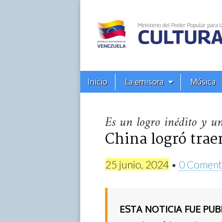
Alba
Ciudad
96.3
Menú
Skip
Inicio
La emisora
Música
principal
FM
to
content
Es un logro inédito y un
China logró traer
25 junio, 2024
•
0 Coment
ESTA NOTICIA FUE PU