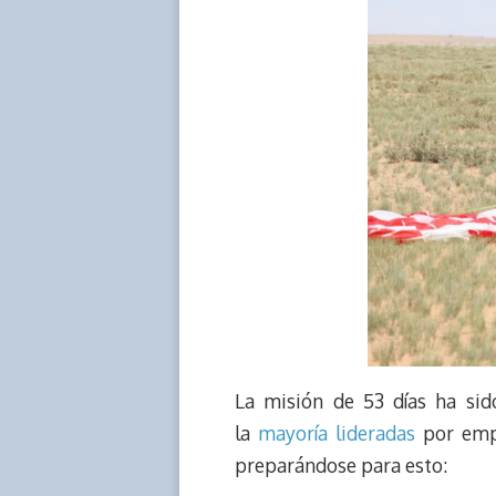
La misión de 53 días ha si
la
mayoría
lideradas
por empr
preparándose para esto: