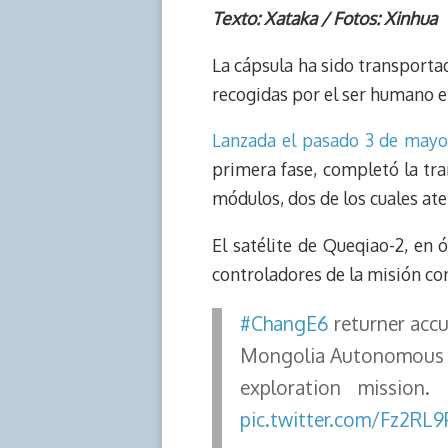
r
p
i
a
c
s
Texto: Xataka / Fotos: Xinhua
e
y
n
t
e
t
La cápsula ha sido transportad
a
L
t
s
b
o
d
i
A
o
d
recogidas por el ser humano en 
s
n
p
o
o
k
p
k
n
Lanzada el pasado 3 de mayo
primera fase, completó la tran
módulos, dos de los cuales ater
El satélite de Queqiao-2, en 
controladores de la misión con 
#ChangE6
returner accu
Mongolia Autonomous Re
exploration mission
pic.twitter.com/Fz2RL