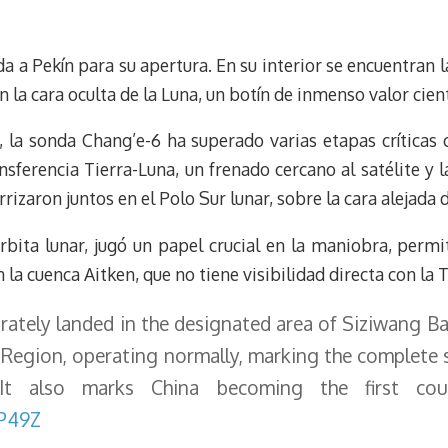
u
l
a
n
e
e
i
t
a a Pekín para su apertura. En su interior se encuentran
s
g
l
e
k
r
r
la cara oculta de la Luna, un botín de inmenso valor cientí
y
a
e
m
s
, la sonda Chang’e-6 ha superado varias etapas críticas c
t
sferencia Tierra-Luna, un frenado cercano al satélite y 
rizaron juntos en el Polo Sur lunar, sobre la cara alejada d
órbita lunar, jugó un papel crucial en la maniobra, perm
la cuenca Aitken, que no tiene visibilidad directa con la T
rately landed in the designated area of Siziwang Ba
gion, operating normally, marking the complete su
. It also marks China becoming the first co
9P49Z