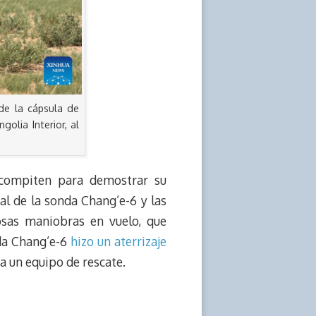
de la cápsula de
lia Interior, al
 compiten para demostrar su
fal de la sonda Chang’e-6 y las
osas maniobras en vuelo, que
nda Chang’e-6
hizo un aterrizaje
a un equipo de rescate.