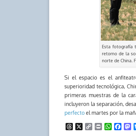
Esta fotografía
retorno de la so
norte de China. 
Si el espacio es el anfite
superioridad tecnológica, Chin
primeras muestras de la car
incluyeron la separación, des
perfecto
el martes por la maña
T
X
C
P
W
F
M
h
o
r
h
a
a