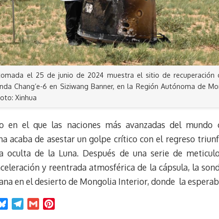
 tomada el 25 de junio de 2024 muestra el sitio de recuperación 
nda Chang’e-6 en Siziwang Banner, en la Región Autónoma de Mongo
Foto: Xinhua
atro en el que las naciones más avanzadas del mundo
a acaba de asestar un golpe crítico con el regreso triun
a oculta de la Luna. Después de una serie de meticul
aceleración y reentrada atmosférica de la cápsula, la so
na en el desierto de Mongolia Interior, donde la esperab
B
T
G
P
l
e
m
i