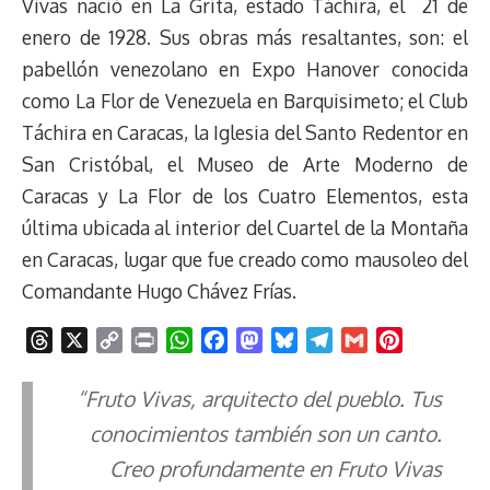
Vivas nació en La Grita, estado Táchira, el 21 de
enero de 1928. Sus obras más resaltantes, son: el
pabellón venezolano en Expo Hanover conocida
como La Flor de Venezuela en Barquisimeto; el Club
Táchira en Caracas, la Iglesia del Santo Redentor en
San Cristóbal, el Museo de Arte Moderno de
Caracas y La Flor de los Cuatro Elementos, esta
última ubicada al interior del Cuartel de la Montaña
en Caracas, lugar que fue creado como mausoleo del
Comandante Hugo Chávez Frías.
T
X
C
P
W
F
M
B
T
G
P
h
o
r
h
a
a
l
e
m
i
r
p
i
a
c
s
u
l
a
n
“Fruto Vivas, arquitecto del pueblo. Tus
e
y
n
t
e
t
e
e
i
t
conocimientos también son un canto.
a
L
t
s
b
o
s
g
l
e
Creo profundamente en Fruto Vivas
d
i
A
o
d
k
r
r