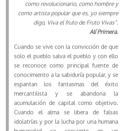
s
n
p
o
o
y
a
e
como revolucionario, como hombre y
k
p
k
n
m
s
como artista popular que es, yo siempre
t
digo, Viva el fruto de Fruto Vivas”.
Alí Primera.
Cuando se vive con la convicción de que
solo el pueblo salva el pueblo y con ello
se reconoce como principal fuente de
conocimiento a la sabiduría popular, y se
espantan los fantasmas del éxito
mercantilista y se abandona la
acumulación de capital como objetivo.
Cuando el alma se libera de falsas
idolatrías y por la lucha por una humana
humanidad se convierte en un