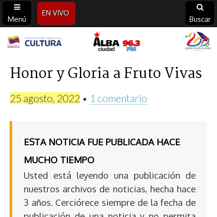
EN VIVO
Menú
Buscar
Alba
Ciudad
Honor y Gloria a Fruto Vivas
96.3
25 agosto, 2022
•
1 comentario
FM
ESTA NOTICIA FUE PUBLICADA HACE
MUCHO TIEMPO
Usted está leyendo una publicación de
nuestros archivos de noticias, hecha hace
3 años. Cerciórece siempre de la fecha de
publicación de una noticia y no permita