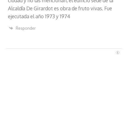
ciudad y no las mencionan, el edificio sede de la
c
Alcaldía De Girardot es obra de fruto vivas. Fue
o
ejecutada el año 1973 y 1974
Responder