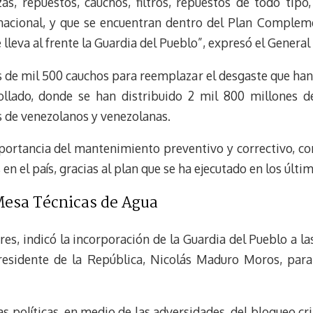
as, repuestos, cauchos, filtros, repuestos de todo tipo
k
r
r
 nacional, y que se encuentran dentro del Plan Comple
y
a
e
lleva al frente la Guardia del Pueblo”, expresó el General 
m
s
t
de mil 500 cauchos para reemplazar el desgaste que han 
ollado, donde se han distribuido 2 mil 800 millones de
s de venezolanos y venezolanas.
portancia del mantenimiento preventivo y correctivo, con
en el país, gracias al plan que se ha ejecutado en los últi
 Mesa Técnicas de Agua
res, indicó la incorporación de la Guardia del Pueblo a 
esidente de la República, Nicolás Maduro Moros, para 
s políticas, en medio de las adversidades, del bloqueo c