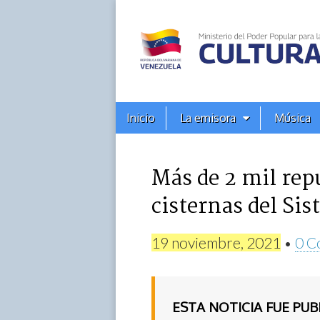
Alba
Ciudad
96.3
Menú
Skip
Inicio
La emisora
Música
principal
FM
to
content
Más de 2 mil re
cisternas del Si
19 noviembre, 2021
•
0 C
ESTA NOTICIA FUE PU