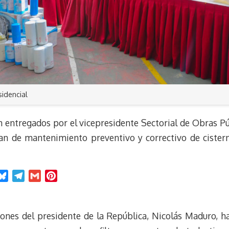
sidencial
 entregados por el vicepresidente Sectorial de Obras Púb
plan de mantenimiento preventivo y correctivo de cister
B
T
G
P
l
e
m
i
u
l
a
n
e
e
i
t
ones del presidente de la República, Nicolás Maduro, 
s
g
l
e