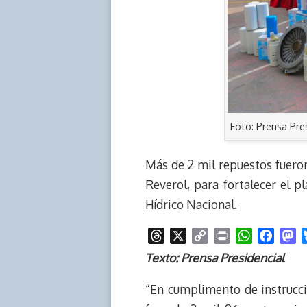
Foto: Prensa Pre
Más de 2 mil repuestos fueron
Reverol, para fortalecer el 
Hídrico Nacional.
T
X
C
P
W
F
M
h
o
r
h
a
a
Texto: Prensa Presidencial
r
p
i
a
c
s
e
y
n
t
e
t
“En cumplimento de instrucci
a
L
t
s
b
o