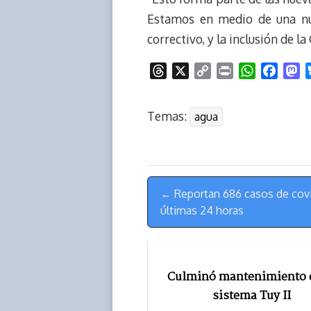
Estamos en medio de una nu
correctivo, y la inclusión de l
T
X
C
P
W
F
M
h
o
r
h
a
a
r
p
i
a
c
s
Temas:
agua
e
y
n
t
e
t
a
L
t
s
b
o
d
i
A
o
d
s
n
p
o
o
Menú
k
p
k
n
← Reportan 686 casos de covi
de
últimas 24 horas
Navegación
Culminó mantenimiento e
sistema Tuy II