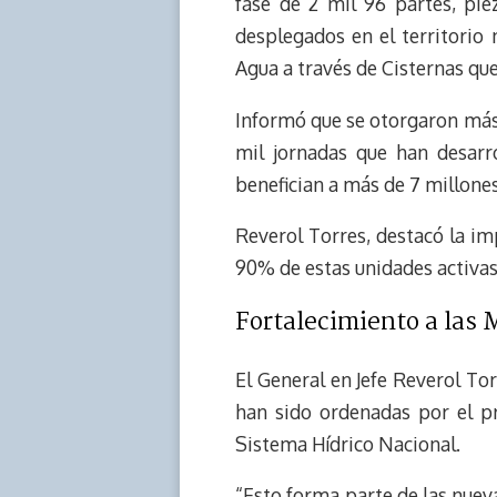
fase de 2 mil 96 partes, piez
d
i
A
o
d
desplegados en el territorio
s
n
p
o
o
Agua a través de Cisternas que 
k
p
k
n
Informó que se otorgaron más 
mil jornadas que han desarr
benefician a más de 7 millone
Reverol Torres, destacó la im
90% de estas unidades activas 
Fortalecimiento a las
El General en Jefe Reverol Tor
han sido ordenadas por el pr
Sistema Hídrico Nacional.
“Esto forma parte de las nueva