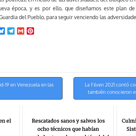
eva época, y es por ello, que diseñamos este plan de
a Guardia del Pueblo, para seguir venciendo las adversidade
B
T
G
P
l
e
m
i
u
l
a
n
e
e
i
t
s
g
l
e
k
r
r
y
a
e
m
s
d-19 en Venezuela en las
La Filven 2021 contó co
t
también conocieron el
n el
Rescatados sanos y salvos los
Culmi
ocho técnicos que habían
Sis