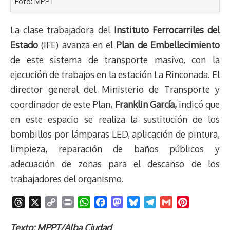
Foto: MPPT
La clase trabajadora del
Instituto Ferrocarriles del
Estado
(IFE) avanza en el
Plan de Embellecimiento
de este sistema de transporte masivo, con la
ejecución de trabajos en la estación La Rinconada. El
director general del Ministerio de Transporte y
coordinador de este Plan,
Franklin García,
indicó que
en este espacio se realiza la sustitución de los
bombillos por lámparas LED, aplicación de pintura,
limpieza, reparación de baños públicos y
adecuación de zonas para el descanso de los
trabajadores del organismo.
T
X
C
P
W
F
M
B
T
G
P
h
o
r
h
a
a
l
e
m
i
r
p
i
a
c
s
u
l
a
n
Texto: MPPT/Alba Ciudad