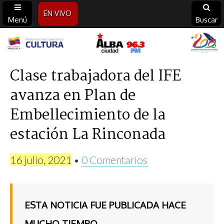
EN VIVO
Menú
Buscar
Alba
Ciudad
Clase trabajadora del IFE
avanza en Plan de
96.3
Embellecimiento de la
FM
estación La Rinconada
16 julio, 2021
•
0 Comentarios
ESTA NOTICIA FUE PUBLICADA HACE
MUCHO TIEMPO