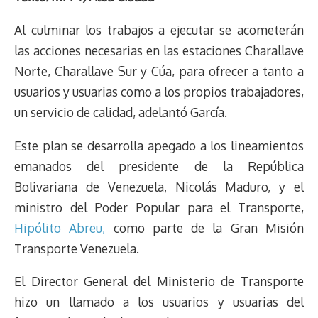
e
y
n
t
e
t
e
e
i
t
Al culminar los trabajos a ejecutar se acometerán
a
L
t
s
b
o
s
g
l
e
d
i
A
o
d
k
r
r
las acciones necesarias en las estaciones Charallave
s
n
p
o
o
y
a
e
Norte, Charallave Sur y Cúa, para ofrecer a tanto a
k
p
k
n
m
s
usuarios y usuarias como a los propios trabajadores,
t
un servicio de calidad, adelantó García.
Este plan se desarrolla apegado a los lineamientos
emanados del presidente de la República
Bolivariana de Venezuela, Nicolás Maduro, y el
ministro del Poder Popular para el Transporte,
Hipólito Abreu,
como parte de la Gran Misión
Transporte Venezuela.
El Director General del Ministerio de Transporte
hizo un llamado a los usuarios y usuarias del