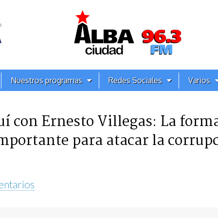
Nuestros programas
Redes Sociales
Varios
uí con Ernesto Villegas: La form
portante para atacar la corrupc
ntarios