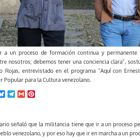
r a un proceso de formación continua y permanente pa
entre nosotros; debemos tener una conciencia clara”, sos
o Rojas, entrevistado en el programa “Aquí con Ernesto
r Popular para la Cultura venezolano.
B
T
G
P
l
e
m
i
u
l
a
n
e
e
i
t
tario señaló que la militancia tiene que ir a un proceso
s
g
l
e
k
r
r
ueblo venezolano, y por eso hay que ir en marcha a un pro
y
a
e