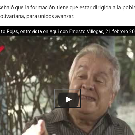
m
s
eñaló que la formación tiene que estar dirigida a la pobla
t
olivariana, para unidos avanzar.
o Rojas, entrevista en Aquí con Ernesto Villegas, 21 febrero 2