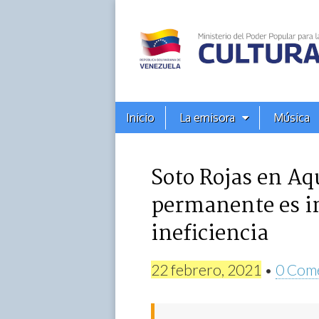
Alba
Ciudad
96.3
Menú
Skip
Inicio
La emisora
Música
principal
FM
to
content
Soto Rojas en Aq
permanente es im
ineficiencia
22 febrero, 2021
•
0 Come