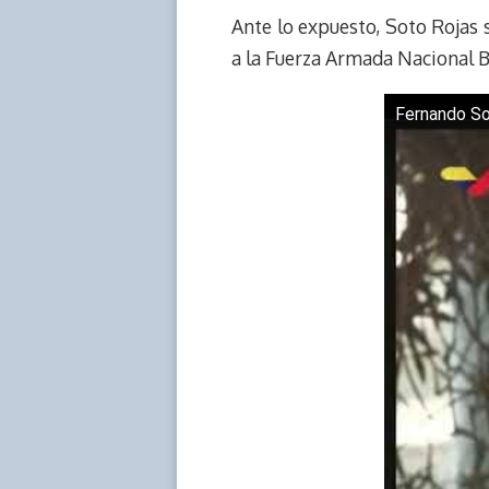
k
p
k
n
Ante lo expuesto, Soto Rojas s
a la Fuerza Armada Nacional B
Fernando Sot