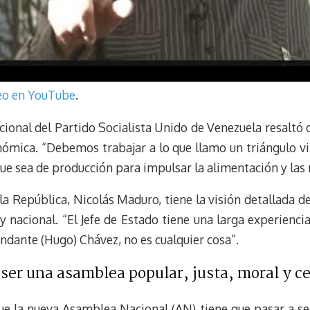
deo en YouTube
.
acional del Partido Socialista Unido de Venezuela resaltó 
nómica. “Debemos trabajar a lo que llamo un triángulo vi
que sea de producción para impulsar la alimentación y las
a República, Nicolás Maduro, tiene la visión detallada d
y nacional. “El Jefe de Estado tiene una larga experienci
dante (Hugo) Chávez, no es cualquier cosa”.
ser una asamblea popular, justa, moral y c
ue la nueva Asamblea Nacional (AN) tiene que pasar a ser