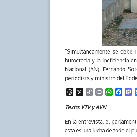
“Simultáneamente se debe i
burocracia y la ineficiencia 
Nacional (AN), Fernando Sot
periodista y ministro del Pode
T
X
C
P
W
F
M
h
o
r
h
a
a
r
p
i
a
c
s
Texto: VTV y AVN
e
y
n
t
e
t
En la entrevista, el parlamen
a
L
t
s
b
o
d
i
A
o
d
esta es una lucha de todo el p
s
n
p
o
o