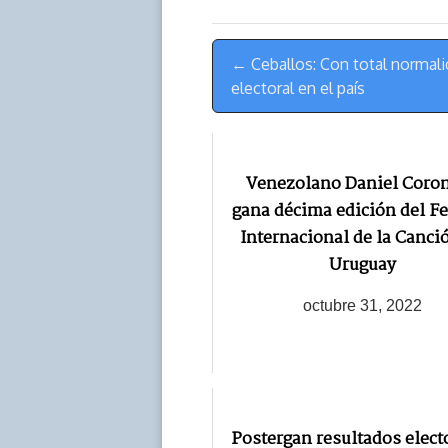
d
i
A
o
d
s
n
p
o
o
Menú
k
p
k
n
← Ceballos: Con total normali
de
electoral en el país
Navegación
Venezolano Daniel Coro
gana décima edición del Fe
Internacional de la Canci
Uruguay
octubre 31, 2022
Postergan resultados elect