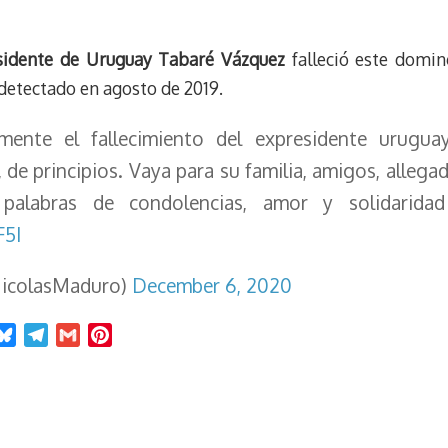
y
a
e
m
s
t
sidente de Uruguay Tabaré Vázquez
falleció este domin
detectado en agosto de 2019.
ente el fallecimiento del expresidente urugu
de principios. Vaya para su familia, amigos, allega
 palabras de condolencias, amor y solidarid
F5I
icolasMaduro)
December 6, 2020
B
T
G
P
l
e
m
i
u
l
a
n
e
e
i
t
s
g
l
e