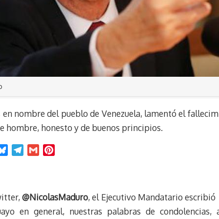
o
, en nombre del pueblo de Venezuela, lamentó el falleci
nte hombre, honesto y de buenos principios.
B
T
G
P
l
e
m
i
u
l
a
n
e
e
i
t
itter,
@NicolasMaduro
, el Ejecutivo Mandatario escribió
s
g
l
e
k
r
r
uayo en general, nuestras palabras de condolencias, 