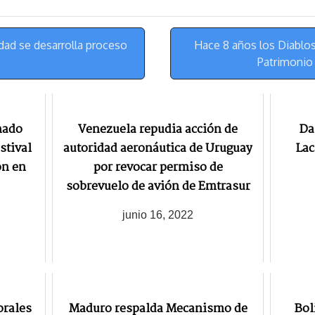
k
r
r
y
a
e
m
s
dad se desarrolla proceso
Hace 8 años los Diablo
t
Patrimonio
nado
Venezuela repudia acción de
Da
stival
autoridad aeronáutica de Uruguay
Lac
ón en
por revocar permiso de
sobrevuelo de avión de Emtrasur
junio 16, 2022
orales
Maduro respalda Mecanismo de
Bol