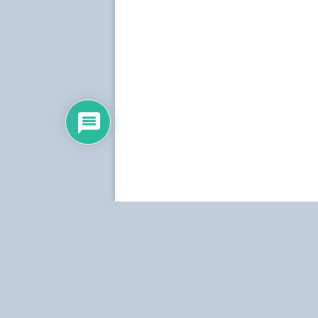
Dirección:
Centro Simón Bolívar, Torre Norte, pis
Teléfonos:
Estudio: (0212) 481.5408, 481.9861.