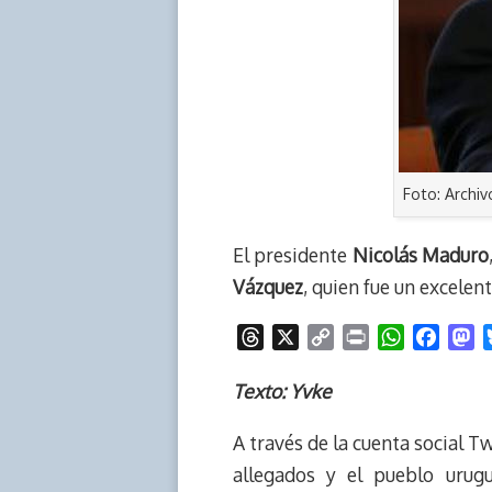
Foto: Archiv
El presidente
Nicolás Maduro
Vázquez
, quien fue un excele
T
X
C
P
W
F
M
h
o
r
h
a
a
r
p
i
a
c
s
Texto: Yvke
e
y
n
t
e
t
A través de la cuenta social Tw
a
L
t
s
b
o
d
i
A
o
d
allegados y el pueblo urug