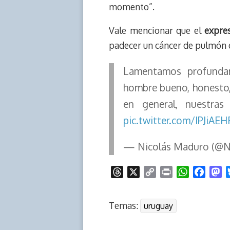
s
n
p
o
o
momento”.
k
p
k
n
Vale mencionar que el
expre
padecer un cáncer de pulmón 
Lamentamos profundam
hombre bueno, honesto, 
en general, nuestras
pic.twitter.com/IPJiAEH
— Nicolás Maduro (@N
T
X
C
P
W
F
M
h
o
r
h
a
a
r
p
i
a
c
s
Temas:
uruguay
e
y
n
t
e
t
a
L
t
s
b
o