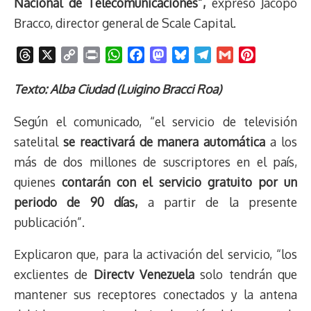
Nacional de Telecomunicaciones”,
expresó Jacopo
Bracco, director general de Scale Capital.
T
X
C
P
W
F
M
B
T
G
P
h
o
r
h
a
a
l
e
m
i
r
p
i
a
c
s
u
l
a
n
Texto: Alba Ciudad (Luigino Bracci Roa)
e
y
n
t
e
t
e
e
i
t
Según el comunicado, “el servicio de televisión
a
L
t
s
b
o
s
g
l
e
d
i
A
o
d
k
r
r
satelital
se reactivará de manera automática
a los
s
n
p
o
o
y
a
e
más de dos millones de suscriptores en el país,
k
p
k
n
m
s
quienes
contarán con el servicio gratuito por un
t
periodo de 90 días,
a partir de la presente
publicación”.
Explicaron que, para la activación del servicio, “los
exclientes de
Directv Venezuela
solo tendrán que
mantener sus receptores conectados y la antena