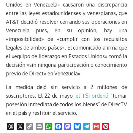
Unidos en Venezuela» causaron una discrepancia
entre las leyes estadounidenses y venezolanas, que
AT&T decidió resolver cerrando sus operaciones en
Venezuela pues, en su opinión, hay una
«imposibilidad» de «cumplir con los requisitos
legales de ambos países». El comunicado afirma que
el «equipo de liderazgo en Estados Unidos» tomó la
decisión «sin ninguna participación o conocimiento
previo de Directv en Venezuela».
La medida dejó sin servicio a 2 millones de
suscriptores. El 22 de mayo,
el TSJ ordenó
“tomar
posesión inmediata de todos los bienes” de DirecTV
en el país y restituir el servicio.
T
X
C
P
W
F
M
B
T
G
P