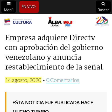
EN VIVO
Menú
Buscar
Alba
Ciudad
Empresa adquiere Directv
con aprobación del gobierno
96.3
venezolano y anuncia
FM
restablecimiento de la señal
14 agosto, 2020
•
0 Comentarios
ESTA NOTICIA FUE PUBLICADA HACE
MUCHO TIEMPO