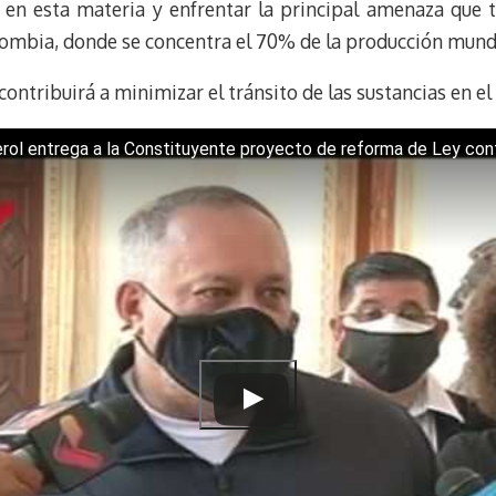
k
r
r
as en esta materia y enfrentar la principal amenaza que
y
a
e
lombia, donde se concentra el 70% de la producción mundi
m
s
t
ontribuirá a minimizar el tránsito de las sustancias en el p
rol entrega a la Constituyente proyecto de reforma de Ley contr