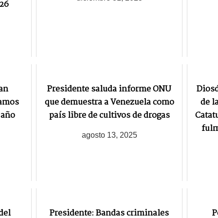
026
an
Presidente saluda informe ONU
Diosd
ramos
que demuestra a Venezuela como
de l
 año
país libre de cultivos de drogas
Catat
fulm
agosto 13, 2025
del
Presidente: Bandas criminales
P