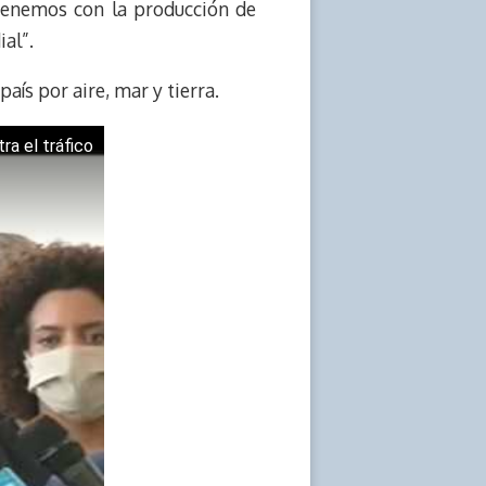
 tenemos con la producción de
al”.
aís por aire, mar y tierra.
a el tráfico