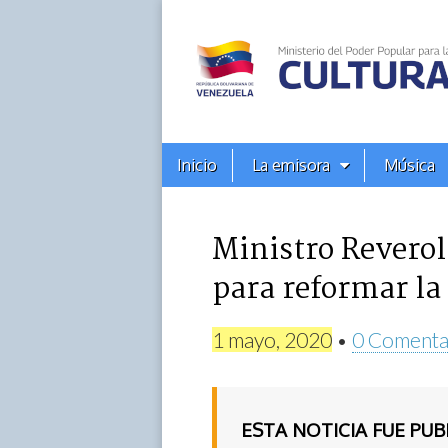
Alba
Ciudad
96.3
Menú
Skip
Inicio
La emisora
Música
principal
FM
to
content
Ministro Reverol
para reformar la 
1 mayo, 2020
•
0 Comenta
ESTA NOTICIA FUE PU