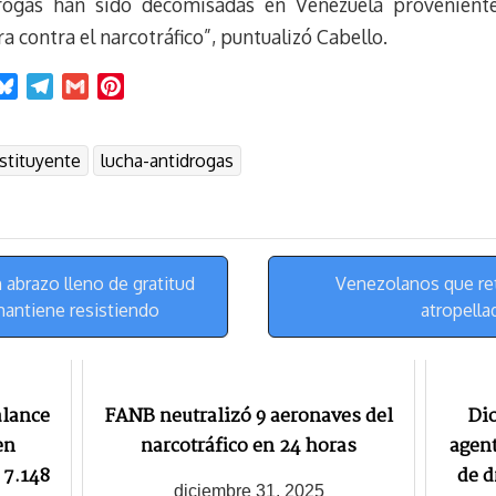
ogas han sido decomisadas en Venezuela provenientes
a contra el narcotráfico”, puntualizó Cabello.
B
T
G
P
l
e
m
i
u
l
a
n
stituyente
lucha-antidrogas
e
e
i
t
s
g
l
e
k
r
r
y
a
e
m
s
abrazo lleno de gratitud
Venezolanos que ret
t
mantiene resistiendo
atropella
alance
FANB neutralizó 9 aeronaves del
Di
en
narcotráfico en 24 horas
agent
 7.148
de d
diciembre 31, 2025