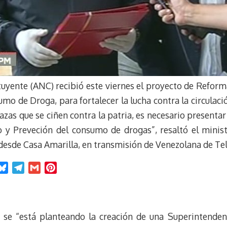
uyente (ANC) recibió este viernes el proyecto de Reforma
mo de Droga, para fortalecer la lucha contra la circulaci
azas que se ciñen contra la patria, es necesario present
co y Preveción del consumo de drogas”, resaltó el minist
 desde Casa Amarilla, en transmisión de Venezolana de Tel
B
T
G
P
l
e
m
i
u
l
a
n
e
e
i
t
 se “está planteando la creación de una Superintenden
s
g
l
e