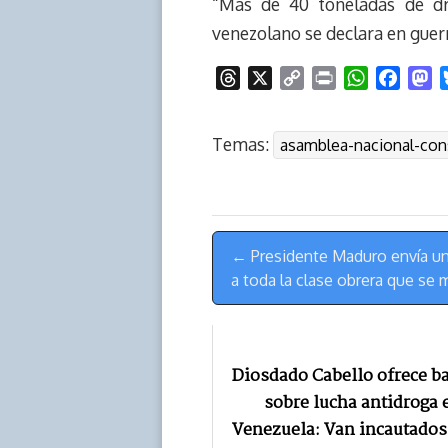
“Más de 40 toneladas de dr
venezolano se declara en guerr
T
X
C
P
W
F
M
h
o
r
h
a
a
r
p
i
a
c
s
Temas:
asamblea-nacional-con
e
y
n
t
e
t
a
L
t
s
b
o
d
i
A
o
d
s
n
p
o
o
Menú
k
p
k
n
← Presidente Maduro envía un 
de
a toda la clase obrera que se 
Navegación
Diosdado Cabello ofrece b
sobre lucha antidroga 
Venezuela: Van incautados