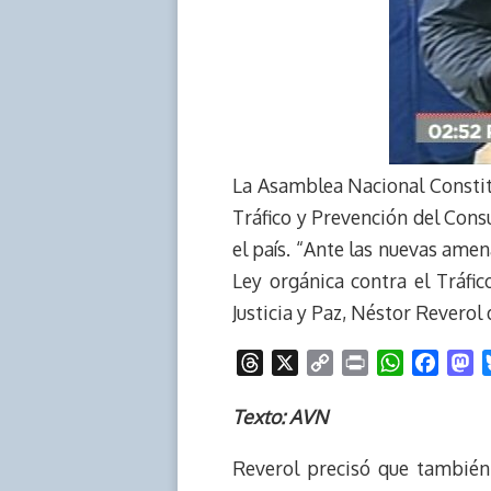
La Asamblea Nacional Constit
Tráfico y Prevención del Consu
el país. “Ante las nuevas amen
Ley orgánica contra el Tráfi
Justicia y Paz, Néstor Reverol
T
X
C
P
W
F
M
h
o
r
h
a
a
r
p
i
a
c
s
Texto: AVN
e
y
n
t
e
t
Reverol precisó que también
a
L
t
s
b
o