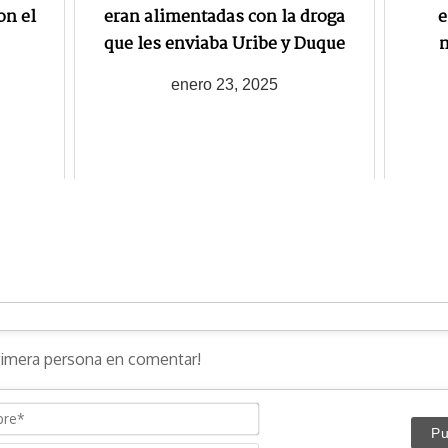
on el
eran alimentadas con la droga
e
que les enviaba Uribe y Duque
n
enero 23, 2025
N
o