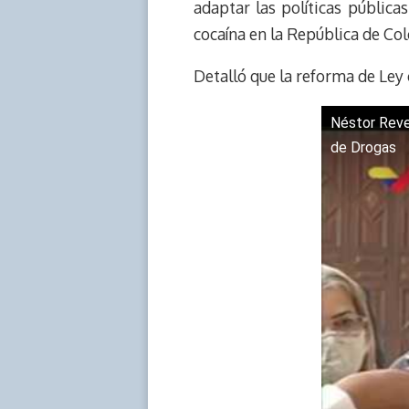
d
i
A
o
d
adaptar las políticas públic
s
n
p
o
o
cocaína en la República de Co
k
p
k
n
Detalló que la reforma de Ley c
Néstor Reve
de Drogas