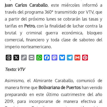
Juan Carlos Caraballo
, este miércoles informó a
través del programa 360° transmitido por VTV, que
a partir del próximo lunes se cobrarán las tasas y
tarifas en
Petro,
con la finalidad de luchar contra la
brutal y criminal guerra económica, bloqueo
comercial, financiero y toda clase de saboteo del
imperio norteamericano.
T
X
C
P
W
F
M
B
T
G
P
h
o
r
h
a
a
l
e
m
i
r
p
i
a
c
s
u
l
a
n
Texto: VTV
e
y
n
t
e
t
e
e
i
t
Asimismo, el Almirante Caraballo, comunicó de
a
L
t
s
b
o
s
g
l
e
d
i
A
o
d
k
r
r
manera firme que
Bolivariana de Puertos
han venido
s
n
p
o
o
y
a
e
preparando en este último cuatrimestre del año
k
p
k
n
m
s
2019, para incorporarse de manera efectiva al
t