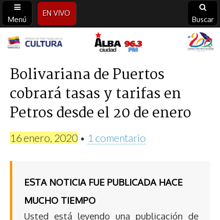
EN VIVO
Menú
Buscar
Alba
Ciudad
Bolivariana de Puertos
cobrará tasas y tarifas en
96.3
Petros desde el 20 de enero
FM
16 enero, 2020
•
1 comentario
ESTA NOTICIA FUE PUBLICADA HACE
MUCHO TIEMPO
Usted está leyendo una publicación de