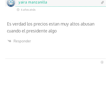
c
yaira manzanilla
t
6 años atrás
r
ó
Es verdad los precios estan muy altos abusan
n
i
cuando el presidente algo
c
o
Responder