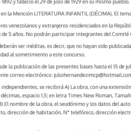
 1892 y falleció el 29 de julio de 1929 en su mismo pueblo.
k
r
r
y
a
e
re en la Mención LITERATURA INFANTIL (DÉCIMA). El tema 
m
s
t
ores venezolanos y extranjeros residenciados en la Repúbl
de 5 años. No podrán participar integrantes del Comité 
eberán ser inéditas, es decir, que no hayan sido publicad
dad al sometimiento a este concurso.
de la publicación de las presentes bases hasta el 15 de jul
guiente correo electrónico: juliohernandezimcp@hotmail.co
, independientes, se recibirá A) La obra, con una extens
0 décimas, espacio 1,5; en letra Times New Roman, Tamaño
) El nombre de la obra, el seudónimo y los datos del aut
to, dirección de habitación, N° telefónico, dirección elect