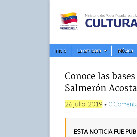
Alba
Ciudad
96.3
Menú
Skip
Inicio
La emisora
Música
principal
FM
to
content
Conoce las bases 
Salmerón Acosta
26 julio, 2019
•
0 Comenta
ESTA NOTICIA FUE PU