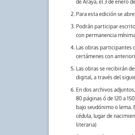
de Araya, el 3 de enero de
d
i
A
o
d
s
n
p
o
o
Para esta edición se ab
k
p
k
n
Podrán participar escrit
con permanencia mínima 
Las obras participantes d
certámenes con anteriori
Las obras se recibirán des
digital, a través del si
En dos archivos adjuntos
80 páginas ó de 120 a 15
bajo seudónimo o lema. B
cédula, lugar de nacimien
literaria)