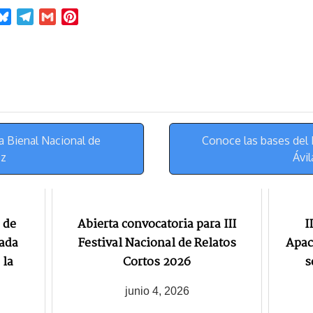
B
T
G
P
l
e
m
i
u
l
a
n
e
e
i
t
s
g
l
e
k
r
r
y
a
e
m
s
a Bienal Nacional de
Conoce las bases del 
t
ez
Ávi
 de
Abierta convocatoria para III
I
nada
Festival Nacional de Relatos
Apac
 la
Cortos 2026
s
junio 4, 2026