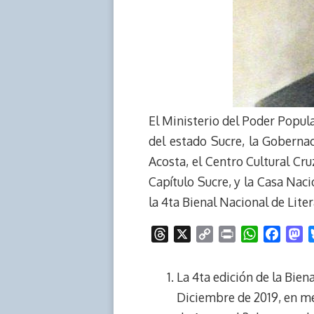
El Ministerio del Poder Popula
del estado Sucre, la Gobernac
Acosta, el Centro Cultural Cru
Capítulo Sucre, y la Casa Naci
la 4ta Bienal Nacional de Lite
T
X
C
P
W
F
M
h
o
r
h
a
a
r
p
i
a
c
s
La 4ta edición de la Bien
e
y
n
t
e
t
Diciembre de 2019, en me
a
L
t
s
b
o