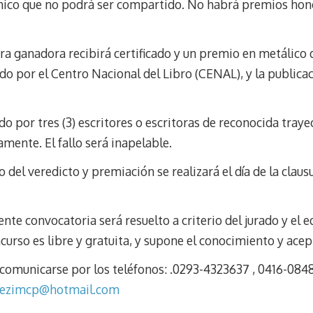
nico que no podrá ser compartido. No habrá premios hono
bra ganadora recibirá certificado y un premio en metálico
ado por el Centro Nacional del Libro (CENAL), y la public
ido por tres (3) escritores o escritoras de reconocida tray
mente. El fallo será inapelable.
o del veredicto y premiación se realizará el día de la clau
ente convocatoria será resuelto a criterio del jurado y el 
curso es libre y gratuita, y supone el conocimiento y acep
omunicarse por los teléfonos: .0293-4323637 , 0416-0848
dezimcp@hotmail.com