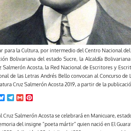
r para la Cultura, por intermedio del Centro Nacional del
ión Bolivariana del estado Sucre, la Alcaldía Bolivaria
z Salmerón Acosta, la Red Nacional de Escritores y Escri
onal de las Letras Andrés Bello convocan al Concurso de L
ratura Cruz Salmerón Acosta 2019, a partir de la publicaci
B
T
G
P
l
e
m
i
u
l
a
n
al Cruz Salmerón Acosta se celebrará en Manicuare, estado 
e
e
i
t
moria del insigne “poeta mártir” quien nació en El Guara
s
g
l
e