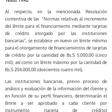
e
y
n
t
e
t
e
e
i
t
Al respecto, en la mencionada Resolución
a
L
t
s
b
o
s
g
l
e
d
i
A
o
d
k
r
r
contentiva de las “Normas relativas al incremento
s
n
p
o
o
y
a
e
del límite para el financiamiento mediante tarjetas
k
p
k
n
m
s
de crédito otorgado por las instituciones
t
bancarias”, se establece un nuevo un límite mínimo
para el otorgamiento de financiamientos de tarjetas
de crédito por la cantidad de Bs.S 5.000,00 (cinco
mil); así como un límite máximo por la cantidad de
Bs.S 204.000,00 (doscientos cuatro mil).
Las instituciones bancarias, previo proceso de
análisis y evaluación de la información del cliente y
en función de su perfil financiero, determinarán el
límite a ser aprobado a cada cliente por
instrumento (tarjeta de crédito)