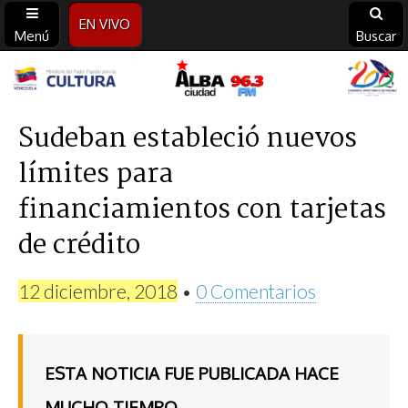
EN VIVO
Menú
Buscar
Alba
Ciudad
Sudeban estableció nuevos
límites para
96.3
financiamientos con tarjetas
FM
de crédito
12 diciembre, 2018
•
0 Comentarios
ESTA NOTICIA FUE PUBLICADA HACE
MUCHO TIEMPO