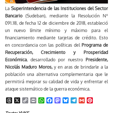
La
Superintendencia de las Instituciones del Sector
Bancario
(Sudeban), mediante la Resolución Nº
091.18, de fecha 12 de diciembre de 2018, estableció
un nuevo límite mínimo y máximo para el
financiamiento mediante tarjetas de crédito. Esto
en concordancia con las políticas del
Programa de
Recuperación, Crecimiento y Prosperidad
Económica
, desarrollado por nuestro
Presidente,
Nicolás Maduro Moros,
y en aras de brindarle a la
población una alternativa complementaria que le
permitirá mejorar su calidad de vida y enfrentar el
ataque sistemático de la guerra económica.
T
X
C
P
W
F
M
B
T
G
P
h
o
r
h
a
a
l
e
m
i
r
p
i
a
c
s
u
l
a
n
Texto: YVKE