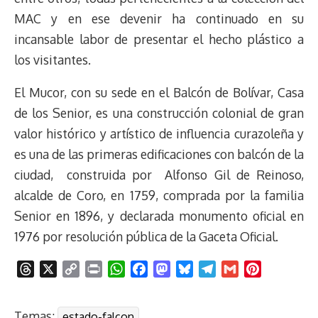
MAC y en ese devenir ha continuado en su
incansable labor de presentar el hecho plástico a
los visitantes.
El Mucor, con su sede en el Balcón de Bolívar, Casa
de los Senior, es una construcción colonial de gran
valor histórico y artístico de influencia curazoleña y
es una de las primeras edificaciones con balcón de la
ciudad, construida por Alfonso Gil de Reinoso,
alcalde de Coro, en 1759, comprada por la familia
Senior en 1896, y declarada monumento oficial en
1976 por resolución pública de la Gaceta Oficial.
T
X
C
P
W
F
M
B
T
G
P
h
o
r
h
a
a
l
e
m
i
r
p
i
a
c
s
u
l
a
n
Temas:
estado-falcon