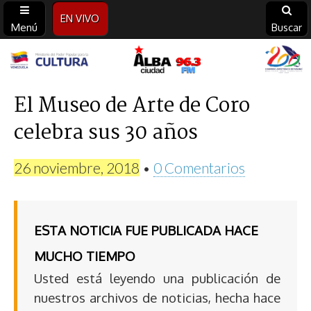
EN VIVO
Menú
Buscar
Alba
Ciudad
El Museo de Arte de Coro
celebra sus 30 años
96.3
FM
26 noviembre, 2018
•
0 Comentarios
ESTA NOTICIA FUE PUBLICADA HACE
MUCHO TIEMPO
Usted está leyendo una publicación de
nuestros archivos de noticias, hecha hace