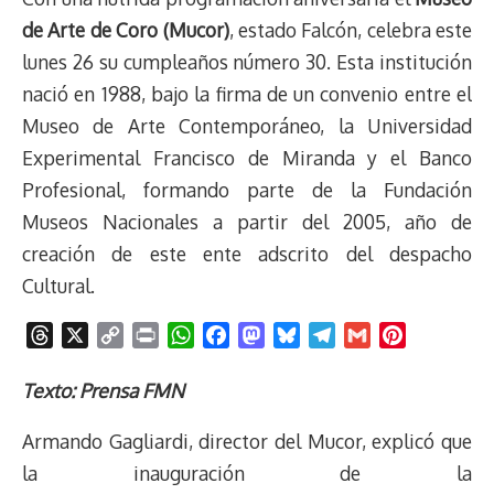
de Arte de Coro (Mucor)
, estado Falcón, celebra este
lunes 26 su cumpleaños número 30. Esta institución
nació en 1988, bajo la firma de un convenio entre el
Museo de Arte Contemporáneo, la Universidad
Experimental Francisco de Miranda y el Banco
Profesional, formando parte de la Fundación
Museos Nacionales a partir del 2005, año de
creación de este ente adscrito del despacho
Cultural.
T
X
C
P
W
F
M
B
T
G
P
h
o
r
h
a
a
l
e
m
i
r
p
i
a
c
s
u
l
a
n
Texto: Prensa FMN
e
y
n
t
e
t
e
e
i
t
Armando Gagliardi, director del Mucor, explicó que
a
L
t
s
b
o
s
g
l
e
d
i
A
o
d
k
r
r
la inauguración de la