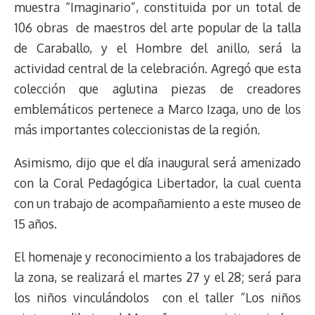
s
n
p
o
o
y
a
e
muestra “Imaginario”, constituida por un total de
k
p
k
n
m
s
106 obras de maestros del arte popular de la talla
t
de Caraballo, y el Hombre del anillo, será la
actividad central de la celebración. Agregó que esta
colección que aglutina piezas de creadores
emblemáticos pertenece a Marco Izaga, uno de los
más importantes coleccionistas de la región.
Asimismo, dijo que el día inaugural será amenizado
con la Coral Pedagógica Libertador, la cual cuenta
con un trabajo de acompañamiento a este museo de
15 años.
El homenaje y reconocimiento a los trabajadores de
la zona, se realizará el martes 27 y el 28; será para
los niños vinculándolos con el taller “Los niños