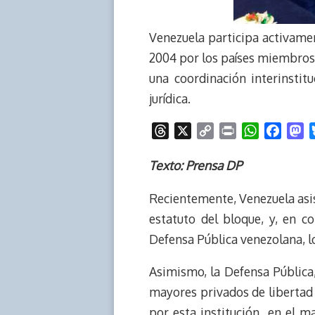
Venezuela participa activamen
2004 por los países miembros 
una coordinación interinstit
jurídica.
T
X
C
P
W
F
M
h
o
r
h
a
a
r
p
i
a
c
s
Texto: Prensa DP
e
y
n
t
e
t
Recientemente, Venezuela asist
a
L
t
s
b
o
d
i
A
o
d
estatuto del bloque, y, en c
s
n
p
o
o
Defensa Pública venezolana, l
k
p
k
n
Asimismo, la Defensa Pública
mayores privados de libertad e
por esta institución en el m