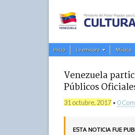
Alba
Ciudad
96.3
Menú
Skip
Inicio
La emisora
Música
principal
FM
to
content
Venezuela partic
Públicos Oficiale
31 octubre, 2017
•
0 Com
ESTA NOTICIA FUE PU