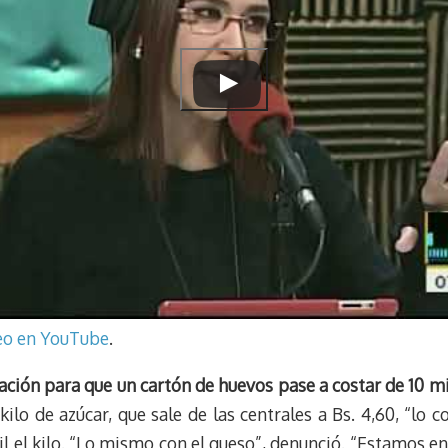
deo en YouTube
.
ación para que un cartón de huevos pase a costar de 10 mi
kilo de azúcar, que sale de las centrales a Bs. 4,60, “lo 
l el kilo. “Lo mismo con el queso”, denunció. “Estamos en