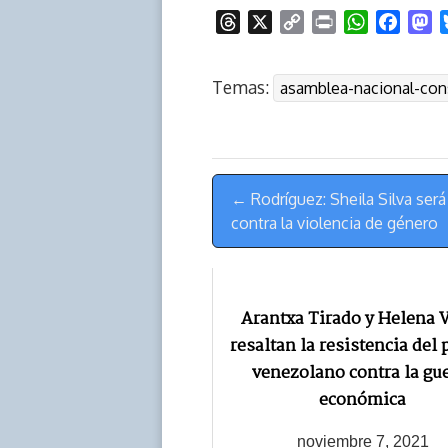
T
X
C
P
W
F
M
h
o
r
h
a
a
r
p
i
a
c
s
Temas:
asamblea-nacional-con
e
y
n
t
e
t
a
L
t
s
b
o
d
i
A
o
d
s
n
p
o
o
Menú
k
p
k
n
← Rodríguez: Sheila Silva será
de
contra la violencia de género
Navegación
Arantxa Tirado y Helena V
resaltan la resistencia del
venezolano contra la gu
económica
noviembre 7, 2021