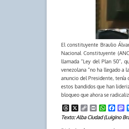
El constituyente Braulio Álv
Nacional Constituyente (AN
llamada “Ley del Plan 50”, q
venezolana “no ha llegado a l
anuncio del Presidente, tenía
estos bandidos que han lideriz
bloqueo que ahora se radicali
T
X
C
P
W
F
M
h
o
r
h
a
a
Texto: Alba Ciudad (Luigino Bra
r
p
i
a
c
s
e
y
n
t
e
t