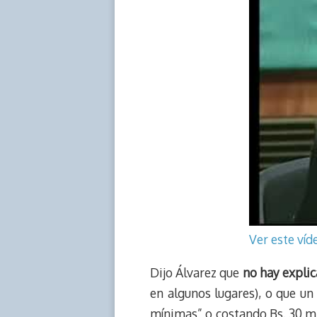
Ver este ví
Dijo Álvarez que
no hay explic
en algunos lugares), o que un 
mínimas” o costando Bs. 30 mi