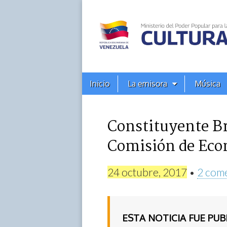
Alba
Ciudad
96.3
Menú
Skip
Inicio
La emisora
Música
principal
FM
to
content
Constituyente Bra
Comisión de Eco
24 octubre, 2017
•
2 com
ESTA NOTICIA FUE PU