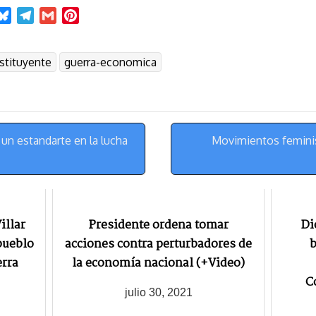
B
T
G
P
l
e
m
i
u
l
a
n
stituyente
guerra-economica
e
e
i
t
s
g
l
e
k
r
r
y
a
e
m
s
 un estandarte en la lucha
Movimientos feminis
t
illar
Presidente ordena tomar
Di
 pueblo
acciones contra perturbadores de
b
erra
la economía nacional (+Video)
C
julio 30, 2021