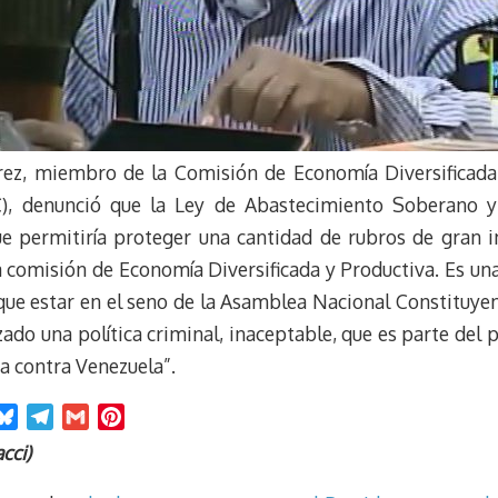
arez, miembro de la Comisión de Economía Diversificad
C), denunció que la Ley de Abastecimiento Soberano y
ue permitiría proteger una cantidad de rubros de gran 
a comisión de Economía Diversificada y Productiva. Es una
 que estar en el seno de la Asamblea Nacional Constituye
ado una política criminal, inaceptable, que es parte del 
za contra Venezuela”.
B
T
G
P
l
e
m
i
cci)
u
l
a
n
e
e
i
t