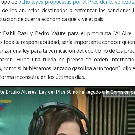
grupo de
ocho leyes propuestas por el Presidente venezol
s
g
l
e
de los anuncios destinados a enfrentar las sanciones 
k
r
r
tuación de guerra económica que vive el país.
y
a
e
m
s
 Dahil Raal y Pedro Yajure para el programa “Al Aire”
t
 toda la responsabilidad, sería importante conocer quien
zar una ley para la verificación del equilibrio de los pre
añaron. Hubo una rueda de prensa de orden internaci
ó, como si hubiéramos lanzado gasolina a un fogón”, dijo 
orma inconsulta en los últimos días.
e Braulio Alvarez: Ley del Plan 50 no ha llegado a la Comisión 