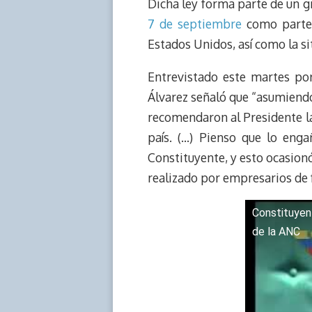
Dicha ley forma parte de un 
a
L
t
s
b
o
7 de septiembre
como parte 
d
i
A
o
d
Estados Unidos, así como la si
s
n
p
o
o
k
p
k
n
Entrevistado este martes por
Álvarez señaló que “asumiendo
recomendaron al Presidente lan
país. (…) Pienso que lo eng
Constituyente, y esto ocasion
realizado por empresarios de f
Constituyent
de la ANC