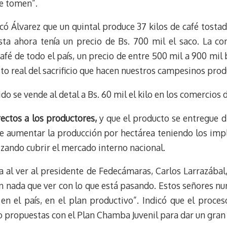
se tomen”.
có Álvarez que un quintal produce 37 kilos de café tostado
ta ahora tenía un precio de Bs. 700 mil el saco. La co
fé de todo el país, un precio de entre 500 mil a 900 mil b
to real del sacrificio que hacen nuestros campesinos prod
do se vende al detal a Bs. 60 mil el kilo en los comercios d
ectos a los productores,
y que el producto se entregue d
e aumentar la producción por hectárea teniendo los impl
zando cubrir el mercado interno nacional.
 al ver al presidente de Fedecámaras, Carlos Larrazába
n nada que ver con lo que está pasando. Estos señores nu
n el país, en el plan productivo”. Indicó que el proces
 propuestas con el Plan Chamba Juvenil para dar un gran s