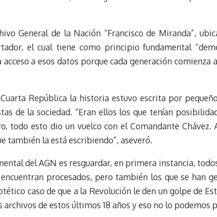
t
hivo General de la Nación “Francisco de Miranda”, ubica
rtador, el cual tiene como principio fundamental “demo
a acceso a esos datos porque cada generación comienza a 
 Cuarta República la historia estuvo escrita por pequeño
stas de la sociedad. “Eran ellos los que tenían posibilidad
ero, todo esto dio un vuelco con el Comandante Chávez.
ue también la está escribiendo”, aseveró.
mental del AGN es resguardar, en primera instancia, todo
 encuentran procesados, pero también los que se han g
otético caso de que a la Revolución le den un golpe de E
s archivos de estos últimos 18 años y eso no lo podemos p