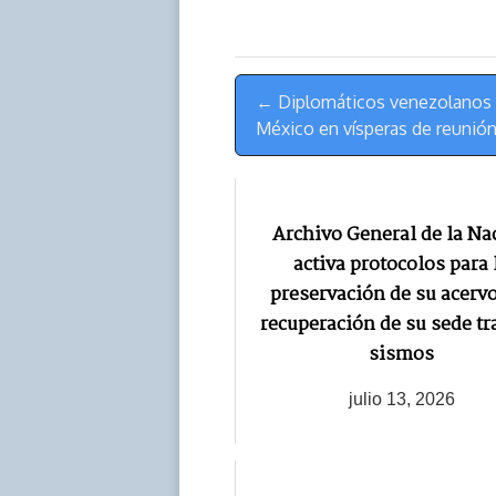
a
L
t
s
b
o
d
i
A
o
d
s
n
p
o
o
Menú
k
p
k
n
← Diplomáticos venezolanos 
de
México en vísperas de reunió
Navegación
Archivo General de la Na
activa protocolos para 
preservación de su acervo
recuperación de su sede tr
sismos
julio 13, 2026