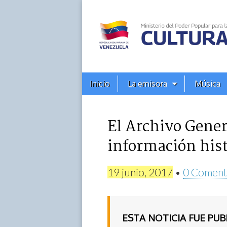
Alba
Ciudad
96.3
Menú
Skip
Inicio
La emisora
Música
principal
FM
to
content
El Archivo Genera
información hist
19 junio, 2017
•
0 Coment
ESTA NOTICIA FUE PU