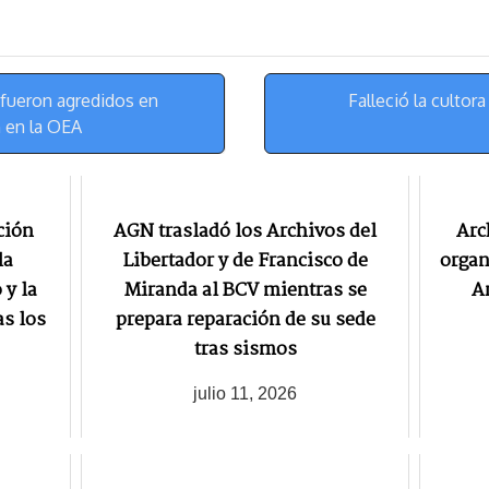
s
g
l
e
k
r
r
y
a
e
m
s
fueron agredidos en
Falleció la cultor
t
n en la OEA
ción
AGN trasladó los Archivos del
Arc
la
Libertador y de Francisco de
organ
 y la
Miranda al BCV mientras se
A
as los
prepara reparación de su sede
tras sismos
julio 11, 2026