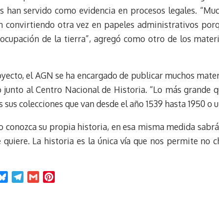
les han servido como evidencia en procesos legales. “Muc
tán convirtiendo otra vez en papeles administrativos por
la ocupación de la tierra”, agregó como otro de los mate
yecto, el AGN se ha encargado de publicar muchos materi
 junto al Centro Nacional de Historia. “Lo más grande q
 sus colecciones que van desde el año 1539 hasta 1950 o u
o conozca su propia historia, en esa misma medida sabrá 
 quiere. La historia es la única vía que nos permite no
B
T
G
P
l
e
m
i
u
l
a
n
e
e
i
t