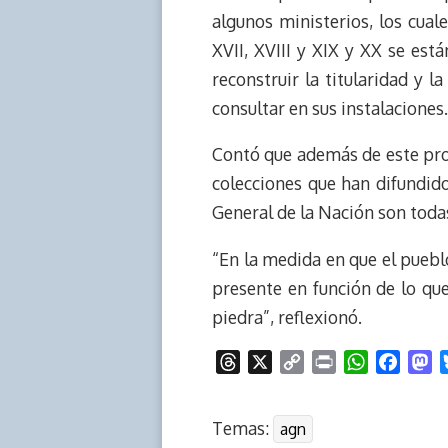
algunos ministerios, los cua
XVII, XVIII y XIX y XX se es
reconstruir la titularidad y 
consultar en sus instalaciones.
Contó que además de este pro
colecciones que han difundido
General de la Nación son todas
“En la medida en que el puebl
presente en función de lo que
piedra”, reflexionó.
T
X
C
P
W
F
M
h
o
r
h
a
a
r
p
i
a
c
s
Temas:
agn
e
y
n
t
e
t