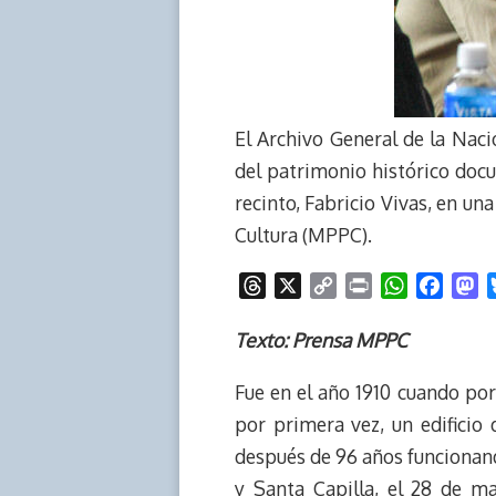
El Archivo General de la Naci
del patrimonio histórico docum
recinto, Fabricio Vivas, en un
Cultura (MPPC).
T
X
C
P
W
F
M
h
o
r
h
a
a
r
p
i
a
c
s
Texto: Prensa MPPC
e
y
n
t
e
t
Fue en el año 1910 cuando por 
a
L
t
s
b
o
d
i
A
o
d
por primera vez, un edificio
s
n
p
o
o
después de 96 años funcionand
k
p
k
n
y Santa Capilla, el 28 de m