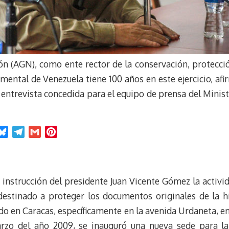
ón (AGN), como ente rector de la conservación, protección
ental de Venezuela tiene 100 años en este ejercicio, afi
a entrevista concedida para el equipo de prensa del Minis
B
T
G
P
l
e
m
i
u
l
a
n
e
e
i
t
instrucción del presidente Juan Vicente Gómez la activida
s
g
l
e
k
r
r
 destinado a proteger los documentos originales de la hi
y
a
e
o en Caracas, específicamente en la avenida Urdaneta, en
m
s
arzo del año 2009, se inauguró una nueva sede para la 