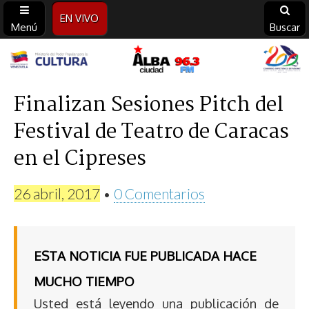
EN VIVO
Menú
Buscar
Alba
Ciudad
Finalizan Sesiones Pitch del
Festival de Teatro de Caracas
96.3
en el Cipreses
FM
26 abril, 2017
•
0 Comentarios
ESTA NOTICIA FUE PUBLICADA HACE
MUCHO TIEMPO
Usted está leyendo una publicación de