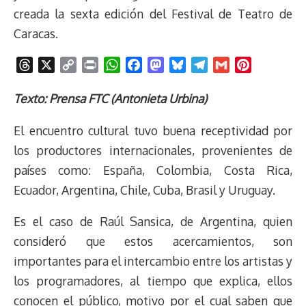
creada la sexta edición del Festival de Teatro de
Caracas.
T
X
C
P
W
F
M
B
T
G
P
h
o
r
h
a
a
l
e
m
i
r
p
i
a
c
s
u
l
a
n
Texto: Prensa FTC (
Antonieta Urbina)
e
y
n
t
e
t
e
e
i
t
El encuentro cultural tuvo buena receptividad por
a
L
t
s
b
o
s
g
l
e
d
i
A
o
d
k
r
r
los productores internacionales, provenientes de
s
n
p
o
o
y
a
e
países como: España, Colombia, Costa Rica,
k
p
k
n
m
s
Ecuador, Argentina, Chile, Cuba, Brasil y Uruguay.
t
Es el caso de Raúl Sansica, de Argentina, quien
consideró que estos acercamientos, son
importantes para el intercambio entre los artistas y
los programadores, al tiempo que explica, ellos
conocen el público, motivo por el cual saben que