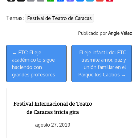
h
o
r
h
a
a
l
e
m
i
r
p
i
a
c
s
u
l
a
n
Temas:
Festival de Teatro de Caracas
e
y
n
t
e
t
e
e
i
t
a
L
t
s
b
o
s
g
l
e
Publicado por
Angie Vélez
d
i
A
o
d
k
r
r
s
n
p
o
o
y
a
e
Menú
k
p
k
n
m
s
← FTC: El eje
El eje infantil del FTC
de
t
académico lo sigue
trasmite amor, paz y
Navegación
haciendo con
unión familiar en el
grandes profesores
Parque los Caobos →
Festival Internacional de Teatro
de Caracas inicia gira
agosto 27, 2019