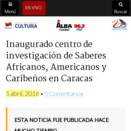
EN VIVO
Menú
Buscar
Alba
Ciudad
Inaugurado centro de
investigación de Saberes
96.3
Africanos, Americanos y
FM
Caribeños en Caracas
5 abril, 2016
•
0 Comentarios
ESTA NOTICIA FUE PUBLICADA HACE
MUCHO TIEMPO