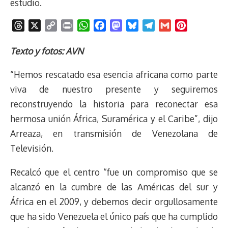
estudio.
T
X
C
P
W
F
M
B
T
G
P
h
o
r
h
a
a
l
e
m
i
r
p
i
a
c
s
u
l
a
n
Texto y fotos: AVN
e
y
n
t
e
t
e
e
i
t
“Hemos rescatado esa esencia africana como parte
a
L
t
s
b
o
s
g
l
e
d
i
A
o
d
k
r
r
viva de nuestro presente y seguiremos
s
n
p
o
o
y
a
e
reconstruyendo la historia para reconectar esa
k
p
k
n
m
s
hermosa unión África, Suramérica y el Caribe”, dijo
t
Arreaza, en transmisión de Venezolana de
Televisión.
Recalcó que el centro “fue un compromiso que se
alcanzó en la cumbre de las Américas del sur y
África en el 2009, y debemos decir orgullosamente
que ha sido Venezuela el único país que ha cumplido