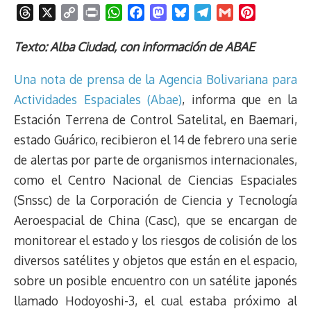
T
X
C
P
W
F
M
B
T
G
P
h
o
r
h
a
a
l
e
m
i
r
p
i
a
c
s
u
l
a
n
Texto: Alba Ciudad, con información de ABAE
e
y
n
t
e
t
e
e
i
t
Una nota de prensa de la Agencia Bolivariana para
a
L
t
s
b
o
s
g
l
e
d
i
A
o
d
k
r
r
Actividades Espaciales (Abae)
, informa que en la
s
n
p
o
o
y
a
e
Estación Terrena de Control Satelital, en Baemari,
k
p
k
n
m
s
estado Guárico, recibieron el 14 de febrero una serie
t
de alertas por parte de organismos internacionales,
como el Centro Nacional de Ciencias Espaciales
(Snssc) de la Corporación de Ciencia y Tecnología
Aeroespacial de China (Casc), que se encargan de
monitorear el estado y los riesgos de colisión de los
diversos satélites y objetos que están en el espacio,
sobre un posible encuentro con un satélite japonés
llamado Hodoyoshi-3, el cual estaba próximo al