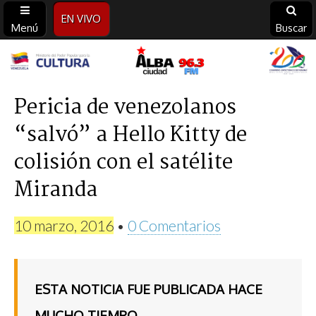
EN VIVO
Menú
Buscar
Alba
Ciudad
Pericia de venezolanos
“salvó” a Hello Kitty de
96.3
colisión con el satélite
FM
Miranda
10 marzo, 2016
•
0 Comentarios
ESTA NOTICIA FUE PUBLICADA HACE
MUCHO TIEMPO