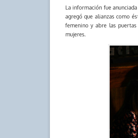
La información fue anunciada
a
L
t
s
b
o
d
i
A
o
d
agregó que alianzas como és
s
n
p
o
o
femenino y abre las puertas 
k
p
k
n
mujeres.