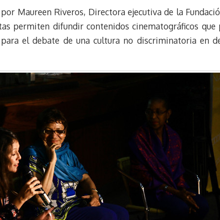
 por Maureen Riveros, Directora ejecutiva de la Fundaci
s
g
l
e
k
r
r
tas permiten difundir contenidos cinematográficos qu
y
a
e
para el debate de una cultura no discriminatoria en d
m
s
t