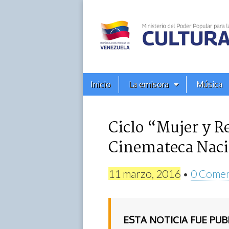
Alba
Ciudad
96.3
Menú
Skip
Inicio
La emisora
Música
principal
FM
to
content
Ciclo “Mujer y Re
Cinemateca Naci
11 marzo, 2016
•
0 Comen
ESTA NOTICIA FUE PU