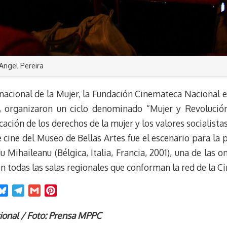
Angel Pereira
acional de la Mujer, la Fundación Cinemateca Nacional en
, organizaron un ciclo denominado “Mujer y Revolución
cación de los derechos de la mujer y los valores socialist
de cine del Museo de Bellas Artes fue el escenario para l
 Mihaileanu (Bélgica, Italia, Francia, 2001), una de las 
n todas las salas regionales que conforman la red de la 
B
T
G
P
l
e
m
i
u
l
a
n
ional / Foto: Prensa MPPC
e
e
i
t