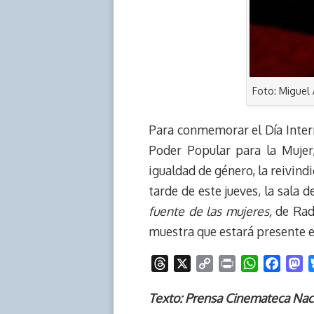
Foto: Miguel 
Para conmemorar el Día Intern
Poder Popular para la Mujer
igualdad de género, la reivindi
tarde de este jueves, la sala 
fuente de las mujeres,
de Radu
muestra que estará presente e
T
X
C
P
W
F
M
h
o
r
h
a
a
r
p
i
a
c
s
Texto: Prensa Cinemateca Nac
e
y
n
t
e
t