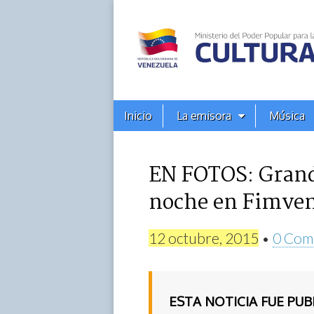
Alba
Ciudad
96.3
Menú
Skip
Inicio
La emisora
Música
principal
FM
to
content
EN FOTOS: Grande
noche en Fimve
12 octubre, 2015
•
0 Com
ESTA NOTICIA FUE PU