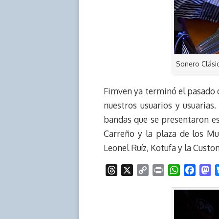
Sonero Clásic
Fimven ya terminó el pasado 
nuestros usuarios y usuarias
bandas que se presentaron es
Carreño y la plaza de los Mu
Leonel Ruíz, Kotufa y la Cust
T
X
C
P
W
F
M
h
o
r
h
a
a
r
p
i
a
c
s
e
y
n
t
e
t
a
L
t
s
b
o