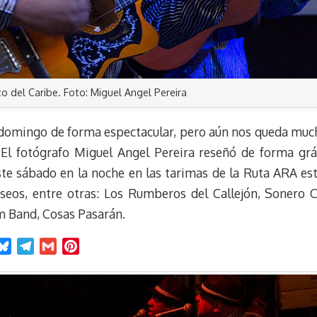
o del Caribe. Foto: Miguel Angel Pereira
domingo de forma espectacular, pero aún nos queda muc
. El fotógrafo Miguel Angel Pereira reseñó de forma gráf
te sábado en la noche en las tarimas de la Ruta ARA est
seos, entre otras: Los Rumberos del Callejón, Sonero 
om Band, Cosas Pasarán.
B
T
G
P
l
e
m
i
u
l
a
n
e
e
i
t
s
g
l
e