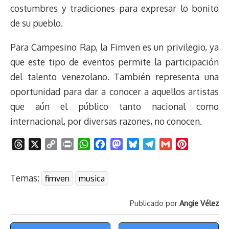
d
i
A
o
d
k
r
r
costumbres y tradiciones para expresar lo bonito
s
n
p
o
o
y
a
e
de su pueblo.
k
p
k
n
m
s
t
Para Campesino Rap, la Fimven es un privilegio, ya
que este tipo de eventos permite la participación
del talento venezolano. También representa una
oportunidad para dar a conocer a aquellos artistas
que aún el público tanto nacional como
internacional, por diversas razones, no conocen.
T
X
C
P
W
F
M
B
T
G
P
h
o
r
h
a
a
l
e
m
i
r
p
i
a
c
s
u
l
a
n
Temas:
fimven
musica
e
y
n
t
e
t
e
e
i
t
a
L
t
s
b
o
s
g
l
e
Publicado por
Angie Vélez
d
i
A
o
d
k
r
r
s
n
p
o
o
y
a
e