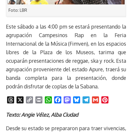
Foto: LBR
Este sábado a las 4:00 pm se estará presentando la
agrupación Campesinos Rap en la Feria
Internacional de la Música (Fimven), en los espacios
libres de la Plaza de los Museos, tarima que
ocuparán presentaciones de reggae, ska y rock. Esta
agrupación proveniente del estado Apure, traerá su
banda completa para la presentación, donde
podrán disfrutar de coplas de la Sabana.
T
X
C
P
W
F
M
B
T
G
P
h
o
r
h
a
a
l
e
m
i
r
p
i
a
c
s
u
l
a
n
Texto: Angie Vélez, Alba Ciudad
e
y
n
t
e
t
e
e
i
t
Desde su estado se prepararon para traer vivencias,
a
L
t
s
b
o
s
g
l
e