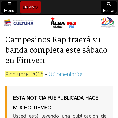
EN VIVO
Menú
Buscar
Alba
Ciudad
Campesinos Rap traerá su
banda completa este sábado
96.3
en Fimven
FM
9 octubre, 2015
•
0 Comentarios
ESTA NOTICIA FUE PUBLICADA HACE
MUCHO TIEMPO
Usted está leyendo una publicación de