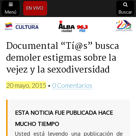
EN VIVO
Menú
Buscar
Alba
Ciudad
Documental “Tí@s” busca
demoler estigmas sobre la
96.3
vejez y la sexodiversidad
FM
20 mayo, 2015
•
0 Comentarios
ESTA NOTICIA FUE PUBLICADA HACE
MUCHO TIEMPO
Usted está leyendo una publicación de