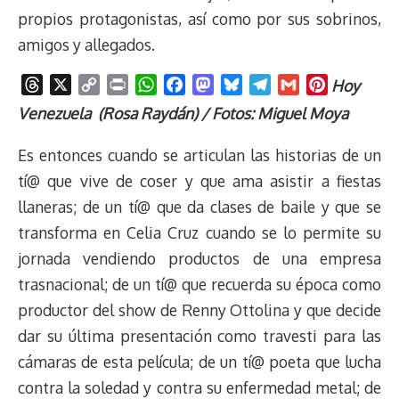
propios protagonistas, así como por sus sobrinos,
amigos y allegados.
T
X
C
P
W
F
M
B
T
G
P
Hoy
h
o
r
h
a
a
l
e
m
i
Venezuela (Rosa Raydán) / Fotos: Miguel Moya
r
p
i
a
c
s
u
l
a
n
e
y
n
t
e
t
e
e
i
t
Es entonces cuando se articulan las historias de un
a
L
t
s
b
o
s
g
l
e
tí@ que vive de coser y que ama asistir a fiestas
d
i
A
o
d
k
r
r
llaneras; de un tí@ que da clases de baile y que se
s
n
p
o
o
y
a
e
transforma en Celia Cruz cuando se lo permite su
k
p
k
n
m
s
t
jornada vendiendo productos de una empresa
trasnacional; de un tí@ que recuerda su época como
productor del show de Renny Ottolina y que decide
dar su última presentación como travesti para las
cámaras de esta película; de un tí@ poeta que lucha
contra la soledad y contra su enfermedad metal; de