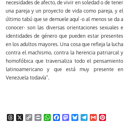
necesidades de afecto, de vivir en soledad o de tener
una pareja y un proyecto de vida como pareja, y el
último tabú que se demuele aquí -o al menos se da a
conocer- son las diversas orientaciones sexuales e
identidades de género que pueden estar presentes
en los adultos mayores. Una cosa que refleja la lucha
contra el machismo, contra la herencia patriarcal y
homofóbica que traversaliza todo el pensamiento
latinoamericano y que está muy presente en
Venezuela todavía”.
T
X
C
P
W
F
M
B
T
G
P
h
o
r
h
a
a
l
e
m
i