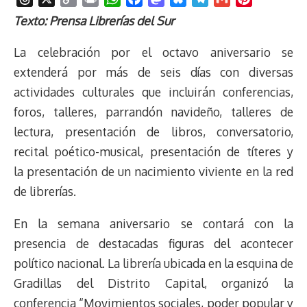
h
o
r
h
a
a
l
e
m
i
Texto: Prensa Librerías del Sur
r
p
i
a
c
s
u
l
a
n
e
y
n
t
e
t
e
e
i
t
La celebración por el octavo aniversario se
a
L
t
s
b
o
s
g
l
e
extenderá por más de seis días con diversas
d
i
A
o
d
k
r
r
actividades culturales que incluirán conferencias,
s
n
p
o
o
y
a
e
foros, talleres, parrandón navideño, talleres de
k
p
k
n
m
s
t
lectura, presentación de libros, conversatorio,
recital poético-musical, presentación de títeres y
la presentación de un nacimiento viviente en la red
de librerías.
En la semana aniversario se contará con la
presencia de destacadas figuras del acontecer
político nacional. La librería ubicada en la esquina de
Gradillas del Distrito Capital, organizó la
conferencia “Movimientos sociales, poder popular y