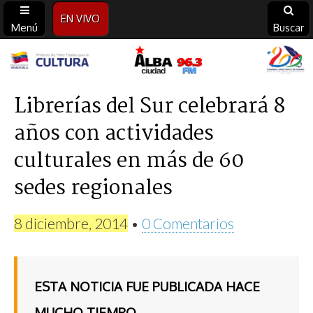
EN VIVO
Menú
Buscar
Alba
Ciudad
Librerías del Sur celebrará 8
años con actividades
96.3
culturales en más de 60
FM
sedes regionales
8 diciembre, 2014
•
0 Comentarios
ESTA NOTICIA FUE PUBLICADA HACE
MUCHO TIEMPO