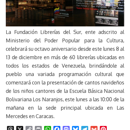
La Fundación Librerías del Sur, ente adscrito al
Ministerio del Poder Popular para la Cultura,
celebrará su octavo aniversario desde este lunes 8 al
13 de diciembre en más de 60 librerías ubicadas en
todos los estados de Venezuela, brindándole al
pueblo una variada programación cultural que
comenzará con la presentación de cantos navideños
de los niños cantores de la Escuela Básica Nacional
Bolivariana Los Naranjos, este lunes a las 10:00 de la
mañana en la sede principal ubicada en Las
Mercedes en Caracas.
T
X
C
P
W
F
M
B
T
G
P