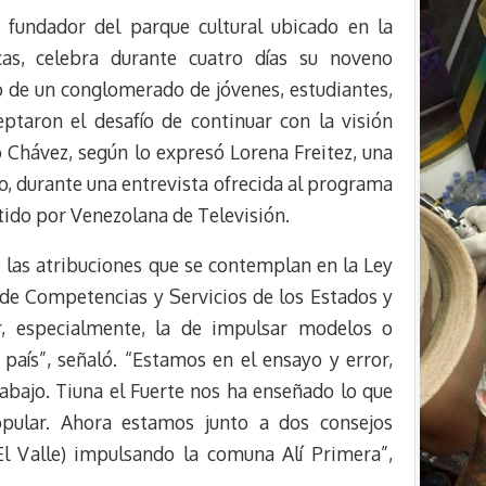
, fundador del parque cultural ubicado en la
s
g
l
e
k
r
r
cas, celebra durante cuatro días su noveno
y
a
e
zo de un conglomerado de jóvenes, estudiantes,
m
s
ptaron el desafío de continuar con la visión
t
Chávez, según lo expresó Lorena Freitez, una
vo, durante una entrevista ofrecida al programa
ido por Venezolana de Televisión.
 las atribuciones que se contemplan en la Ley
 de Competencias y Servicios de los Estados y
r, especialmente, la de impulsar modelos o
l país”, señaló. “Estamos en el ensayo y error,
abajo. Tiuna el Fuerte nos ha enseñado lo que
Popular. Ahora estamos junto a dos consejos
l Valle) impulsando la comuna Alí Primera”,