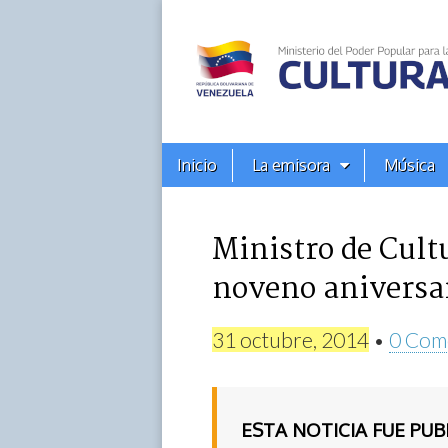
Alba
Ciudad
96.3
Menú
Skip
Inicio
La emisora
Música
principal
FM
to
content
Ministro de Cultu
noveno aniversa
31 octubre, 2014
•
0 Com
ESTA NOTICIA FUE PU