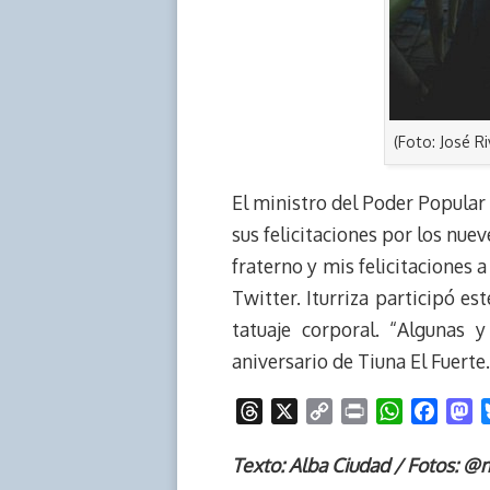
(Foto: José R
El ministro del Poder Popular p
sus felicitaciones por los nue
fraterno y mis felicitaciones 
Twitter. Iturriza participó es
tatuaje corporal. “Algunas 
aniversario de Tiuna El Fuerte
T
X
C
P
W
F
M
h
o
r
h
a
a
r
p
i
a
c
s
Texto: Alba Ciudad / Fotos: @
e
y
n
t
e
t