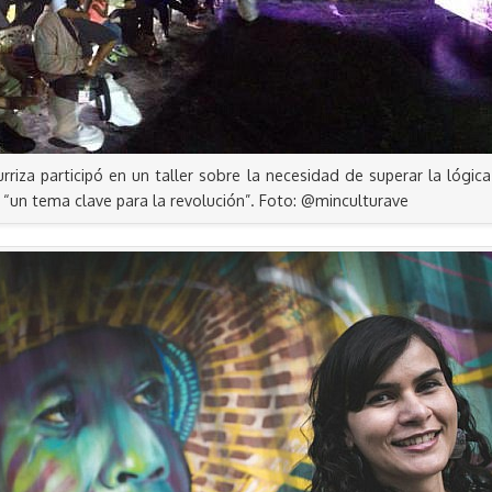
turriza participó en un taller sobre la necesidad de superar la lógica
 “un tema clave para la revolución”. Foto: @minculturave