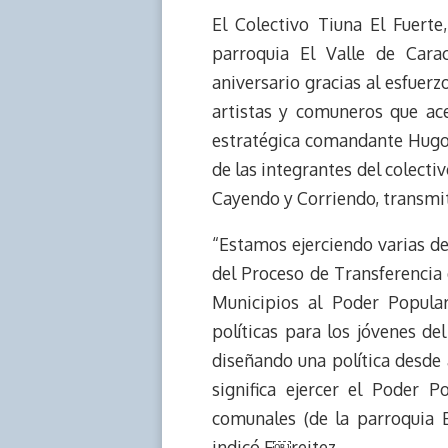
El Colectivo Tiuna El Fuerte
a
L
t
s
b
o
d
i
A
o
d
parroquia El Valle de Cara
s
n
p
o
o
aniversario gracias al esfuer
k
p
k
n
artistas y comuneros que ace
estratégica comandante Hugo 
de las integrantes del colecti
Cayendo y Corriendo, transmit
“Estamos ejerciendo varias de
del Proceso de Transferencia
Municipios al Poder Popula
políticas para los jóvenes de
diseñando una política desde 
significa ejercer el Poder 
comunales (de la parroquia E
indicó F￼reitez.