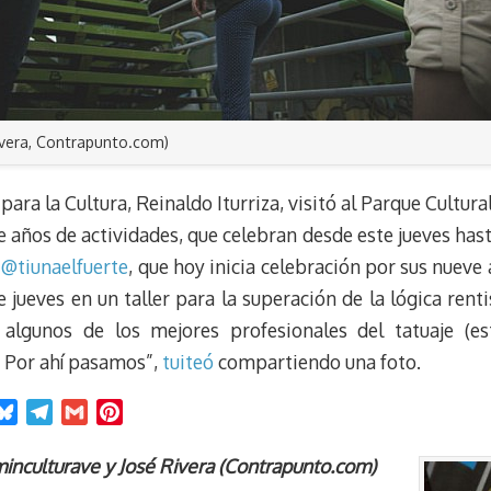
ivera, Contrapunto.com)
ara la Cultura, Reinaldo Iturriza, visitó al Parque Cultura
ve años de actividades, que celebran desde este jueves has
a
@tiunaelfuerte
, que hoy inicia celebración por sus nueve 
te jueves en un taller para la superación de la lógica rent
y algunos de los mejores profesionales del tatuaje (e
. Por ahí pasamos”,
tuiteó
compartiendo una foto.
B
T
G
P
l
e
m
i
u
l
a
n
minculturave y José Rivera (Contrapunto.com)
e
e
i
t