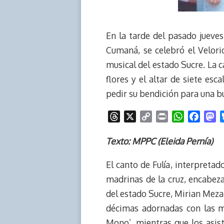
En la tarde del pasado jueves
Cumaná, se celebró el Velori
musical del estado Sucre. La c
flores y el altar de siete esc
pedir su bendición para una b
T
X
C
P
W
F
M
h
o
r
h
a
a
r
p
i
a
c
s
Texto: MPPC (Eleida Pernía)
e
y
n
t
e
t
El canto de Fulía, interpret
a
L
t
s
b
o
d
i
A
o
d
madrinas de la cruz, encabez
s
n
p
o
o
del estado Sucre, Mirian Meza
k
p
k
n
décimas adornadas con las me
Mono’, mientras que los asist