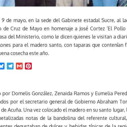
 9 de mayo, en la sede del Gabinete estadal Sucre, al la
o de Cruz de Mayo en homenaje a José Cortez ‘El Pollo 
asa del Ministerio, como le dicen quienes le visitan a dia
alones para el madero santo, con taparas que contenían f
uena cosecha este año.
B
T
G
P
l
e
m
i
u
l
a
n
e
e
i
t
ado por Domelis González, Zenaida Ramos y Eumelia Pereda
s
g
l
e
k
r
r
ados por el secretario general de Gobierno Abraham To
y
a
e
 de Acuña. Una vez colocado el madero en su santo lugar, 
m
s
talizadas notas de la bandolina del referente cultural,
t
entes degustaban de dulces y bebidas típicas de la regi