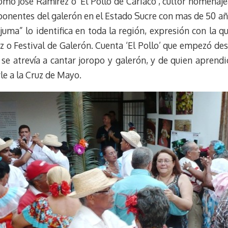
omo José Ramírez o ‘El Pollo de Cariaco’, cultor homenaje
onentes del galerón en el Estado Sucre con mas de 50 años
’juma” lo identifica en toda la región, expresión con la q
z o Festival de Galerón. Cuenta ‘El Pollo’ que empezó des
 se atrevía a cantar joropo y galerón, y de quien aprend
le a la Cruz de Mayo.