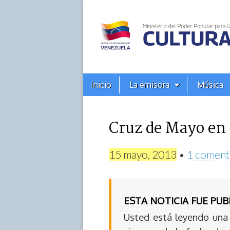
Alba
Ciudad
96.3
Menú
Skip
Inicio
La emisora
Música
principal
FM
to
content
Cruz de Mayo en 
15 mayo, 2013
•
1 coment
ESTA NOTICIA FUE PU
Usted está leyendo una 