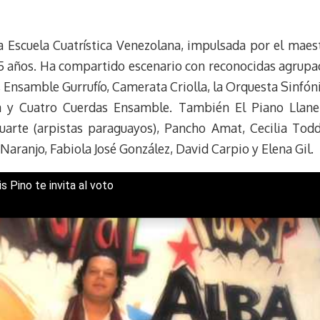
y
a
e
m
s
la Escuela Cuatrística Venezolana, impulsada por el maes
t
5 años. Ha compartido escenario con reconocidas agrupaci
Ensamble Gurrufío, Camerata Criolla, la Orquesta Sinfóni
 y Cuatro Cuerdas Ensamble. También El Piano Llaner
uarte (arpistas paraguayos), Pancho Amat, Cecilia Todd,
Naranjo, Fabiola José González, David Carpio y Elena Gil.
is Pino te invita al voto