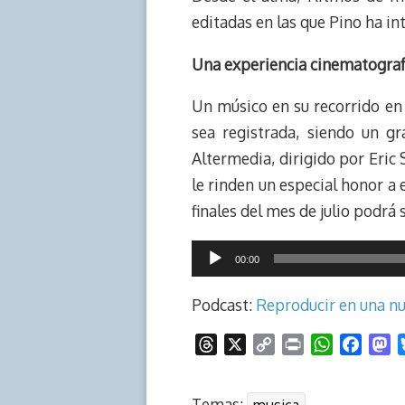
editadas en las que Pino ha i
Una experiencia cinematograf
Un músico en su recorrido en 
sea registrada, siendo un g
Altermedia, dirigido por Eric 
le rinden un especial honor a
finales del mes de julio podrá 
Reproductor
00:00
de
audio
Podcast:
Reproducir en una n
T
X
C
P
W
F
M
h
o
r
h
a
a
r
p
i
a
c
s
Temas: