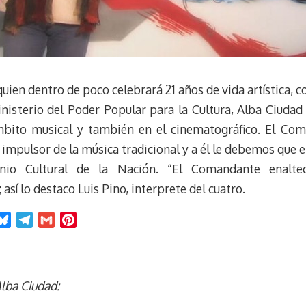
 quien dentro de poco celebrará 21 años de vida artística,
nisterio del Poder Popular para la Cultura, Alba Ciudad
bito musical y también en el cinematográfico. El Co
l impulsor de la música tradicional y a él le debemos que 
nio Cultural de la Nación. “El Comandante enalte
así lo destaco Luis Pino, interprete del cuatro.
B
T
G
P
l
e
m
i
u
l
a
n
e
e
i
t
Alba Ciudad:
s
g
l
e
k
r
r