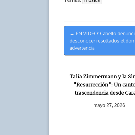
musica
e
y
n
t
e
t
a
L
t
s
b
o
d
i
A
o
d
s
n
p
o
o
Menú
k
p
k
n
← EN VIDEO: Cabello denunci
de
desconocer resultados el dom
Navegación
advertencia
Talía Zimmermann y la Si
"Resurrección": Un canto
trascendencia desde Car
mayo 27, 2026