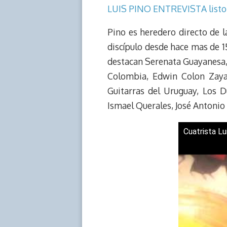
LUIS PINO ENTREVISTA listo
s
n
p
o
o
k
p
k
n
Pino es heredero directo de 
discípulo desde hace mas de 1
destacan Serenata Guayanesa, 
Colombia, Edwin Colon Zaya
Guitarras del Uruguay, Los D
Ismael Querales, José Antonio 
Cuatrista Lu