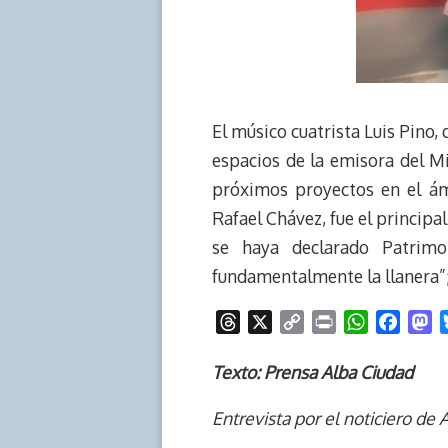
El músico cuatrista Luis Pino,
espacios de la emisora del Mi
próximos proyectos en el ám
Rafael Chávez, fue el principa
se haya declarado Patrimo
fundamentalmente la llanera”; 
T
X
C
P
W
F
M
h
o
r
h
a
a
r
p
i
a
c
s
Texto: Prensa Alba Ciudad
e
y
n
t
e
t
Entrevista por el noticiero de 
a
L
t
s
b
o
d
i
A
o
d