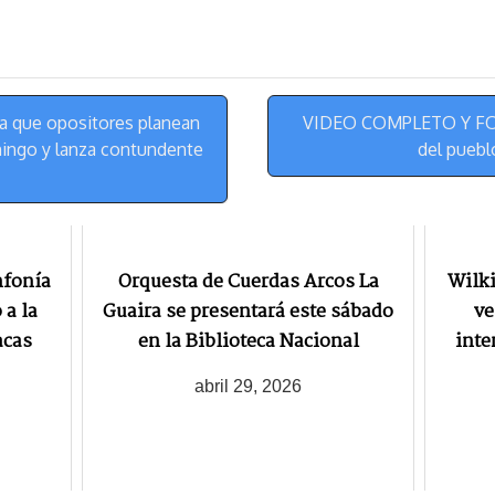
e
e
i
t
s
g
l
e
k
r
r
y
a
e
m
s
a que opositores planean
VIDEO COMPLETO Y FOT
t
ingo y lanza contundente
del puebl
nfonía
Orquesta de Cuerdas Arcos La
Wilk
 a la
Guaira se presentará este sábado
ve
acas
en la Biblioteca Nacional
inte
abril 29, 2026