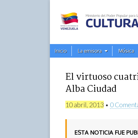
Alba
Ciudad
96.3
Menú
Skip
Inicio
La emisora
Música
principal
FM
to
content
El virtuoso cuatr
Alba Ciudad
10 abril, 2013
•
0 Coment
ESTA NOTICIA FUE PU