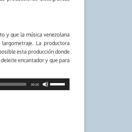
nto y que la música venezolana
 largometraje. La productora
n posible esta producción donde
 deleite encantador y que para
Utiliza
00:00
las
teclas
de
flecha
arriba/abajo