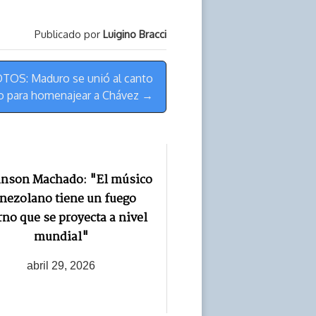
para
aumentar
Publicado por
Luigino Bracci
o
disminuir
OS: Maduro se unió al canto
el
o para homenajear a Chávez →
volumen.
inson Machado: "El músico
nezolano tiene un fuego
rno que se proyecta a nivel
mundial"
abril 29, 2026