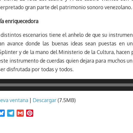
nterpretado gran parte del patrimonio sonoro venezolano.
ía enriquecedora
distintos escenarios tiene el anhelo de que su instrume
ran avance donde las buenas ideas sean puestas en un
Splinter y de la mano del Ministerio de la Cultura, hace
 este instrumento de cuerdas quien dejara para muchos un
ser disfrutada por todas y todos.
ueva ventana
|
Descargar
(7.5MB)
B
T
G
P
l
e
m
i
u
l
a
n