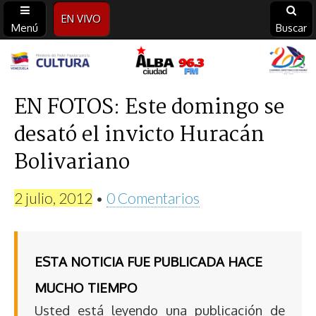
EN VIVO
Menú
Buscar
Alba
Ciudad
EN FOTOS: Este domingo se
desató el invicto Huracán
96.3
Bolivariano
FM
2 julio, 2012
•
0 Comentarios
ESTA NOTICIA FUE PUBLICADA HACE
MUCHO TIEMPO
Usted está leyendo una publicación de