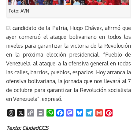
Foto: AVN
El candidato de la Patria, Hugo Chávez, afirmó que
ayer comenzó el ataque bolivariano en todos los
niveles para garantizar la victoria de la Revolución
en la próxima elección presidencial. “Pueblo de
Venezuela, al ataque, a la ofensiva general en todas
las calles, barrios, pueblos, espacios. Hoy arranca la
ofensiva bolivariana, la jornada que nos llevará al 7
de octubre para garantizar la Revolución socialista
en Venezuela”, expresó.
T
X
C
P
W
F
M
B
T
G
P
h
o
r
h
a
a
l
e
m
i
r
p
i
a
c
s
u
l
a
n
Texto: CiudadCCS
e
y
n
t
e
t
e
e
i
t