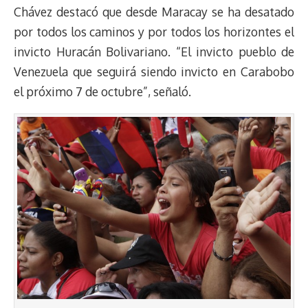
Chávez destacó que desde Maracay se ha desatado
a
L
t
s
b
o
s
g
l
e
d
i
A
o
d
k
r
r
por todos los caminos y por todos los horizontes el
s
n
p
o
o
y
a
e
invicto Huracán Bolivariano. “El invicto pueblo de
k
p
k
n
m
s
Venezuela que seguirá siendo invicto en Carabobo
t
el próximo 7 de octubre”, señaló.