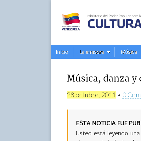
Alba
Ciudad
96.3
Menú
Skip
Inicio
La emisora
Música
principal
FM
to
content
Música, danza y c
28 octubre, 2011
•
0 Com
ESTA NOTICIA FUE PU
Usted está leyendo una 