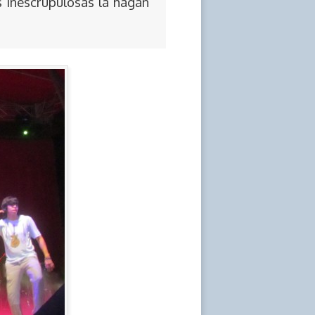
s inescrupulosas la hagan