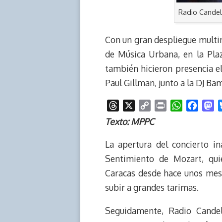
Radio Candel
Con un gran despliegue multime
de Música Urbana, en la Plaz
también hicieron presencia e
Paul Gillman, junto a la DJ B
T
X
C
P
W
F
M
h
o
r
h
a
a
Texto: MPPC
r
p
i
a
c
s
e
y
n
t
e
t
La apertura del concierto i
a
L
t
s
b
o
Sentimiento de Mozart, qui
d
i
A
o
d
Caracas desde hace unos mese
s
n
p
o
o
subir a grandes tarimas.
k
p
k
n
Seguidamente, Radio Candel