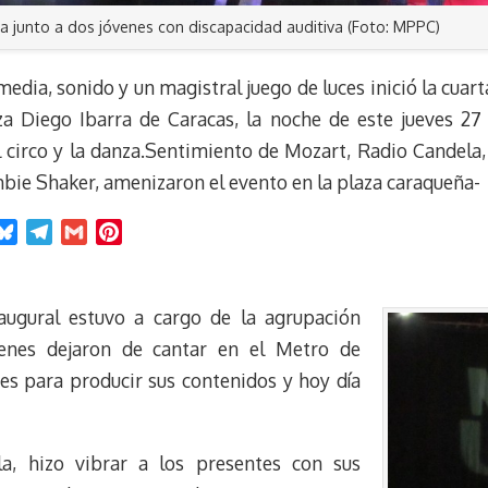
a junto a dos jóvenes con discapacidad auditiva (Foto: MPPC)
dia, sonido y un magistral juego de luces inició la cuart
a Diego Ibarra de Caracas, la noche de este jueves 27
l circo y la danza.Sentimiento de Mozart, Radio Candela,
ambie Shaker, amenizaron el evento en la plaza caraqueña-
B
T
G
P
l
e
m
i
u
l
a
n
e
e
i
t
naugural estuvo a cargo de la agrupación
s
g
l
e
enes dejaron de cantar en el Metro de
k
r
r
s para producir sus contenidos y hoy día
y
a
e
m
s
t
a, hizo vibrar a los presentes con sus