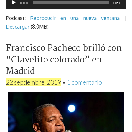
Reproductor
00:00
00:00
de
audio
Podcast:
Reproducir en una nueva ventana
|
Descargar
(8.0MB)
Francisco Pacheco brilló con
“Clavelito colorado” en
Madrid
22 septiembre, 2019
•
1 comentario