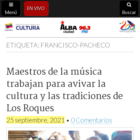
EN VIVO
Menú
Buscar
Alba
Ciudad
ETIQUETA:
FRANCISCO-PACHECO
96.3
Maestros de la música
FM
trabajan para avivar la
cultura y las tradiciones de
Los Roques
25 septiembre, 2021
•
0 Comentarios