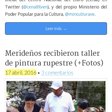
Twitter (
@cenalfilven
), y del propio Ministerio del
Poder Popular para la Cultura,
@minculturave
.
Leer más →
Merideños recibieron taller
de pintura rupestre (+Fotos)
17 abril, 2016
•
3 comentarios