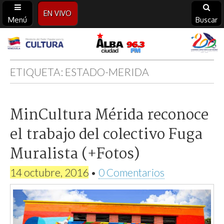
EN VIVO
Menú
Buscar
Alba
Ciudad
ETIQUETA:
ESTADO-MERIDA
96.3
MinCultura Mérida reconoce
FM
el trabajo del colectivo Fuga
Muralista (+Fotos)
14 octubre, 2016
•
0 Comentarios