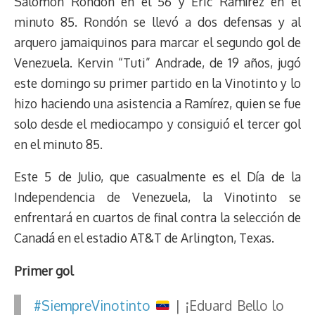
Salomón Rondón en el 56 y Eric Ramírez en el
d
i
A
o
d
k
r
r
minuto 85. Rondón se llevó a dos defensas y al
s
n
p
o
o
y
a
e
arquero jamaiquinos para marcar el segundo gol de
k
p
k
n
m
s
t
Venezuela. Kervin “Tuti” Andrade, de 19 años, jugó
este domingo su primer partido en la Vinotinto y lo
hizo haciendo una asistencia a Ramírez, quien se fue
solo desde el mediocampo y consiguió el tercer gol
en el minuto 85.
Este 5 de Julio, que casualmente es el Día de la
Independencia de Venezuela, la Vinotinto se
enfrentará en cuartos de final contra la selección de
Canadá en el estadio AT&T de Arlington, Texas.
Primer gol
#SiempreVinotinto
| ¡Eduard Bello lo