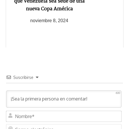
que Venezuela sea sede de una
nueva Copa América
noviembre 8, 2024
Suscribirse
600
N
o
m
C