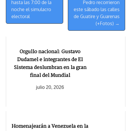
de
hasta las 7:00 de la
Pedro recorrieron
Navegación
noche el simulacro
este sábado las calles
electoral
de Guatire y Guarenas
(+Fotos) →
Orgullo nacional: Gustavo
Dudamel e integrantes de El
Sistema deslumbran en la gran
final del Mundial
julio 20, 2026
Homenajearán a Venezuela en la