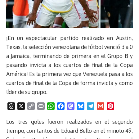
¡En un espectacular partido realizado en Austin,
Texas, la selección venezolana de fútbol venció 3 a 0
a Jamaica, terminando de primera en el Grupo B y
pasando invicta a los cuartos de final de la Copa
América! Es la primera vez que Venezuela pasa a los
cuartos de final de la Copa de forma invicta y como
líder de su grupo.
T
X
C
P
W
F
M
B
T
G
P
h
o
r
h
a
a
l
e
m
i
r
p
i
a
c
s
u
l
a
n
Los tres goles fueron realizados en el segundo
e
y
n
t
e
t
e
e
i
t
tiempo, con tantos de Eduard Bello en el minuto 49,
a
L
t
s
b
o
s
g
l
e