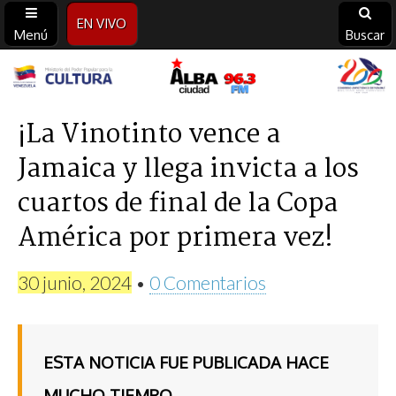
EN VIVO
Menú
Buscar
Alba
Ciudad
¡La Vinotinto vence a
Jamaica y llega invicta a los
96.3
cuartos de final de la Copa
FM
América por primera vez!
30 junio, 2024
•
0 Comentarios
ESTA NOTICIA FUE PUBLICADA HACE
MUCHO TIEMPO