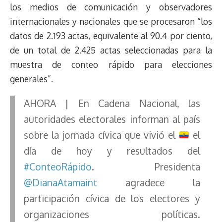
d
i
A
o
d
k
r
r
los medios de comunicación y observadores
s
n
p
o
o
y
a
e
internacionales y nacionales que se procesaron “los
k
p
k
n
m
s
datos de 2.193 actas, equivalente al 90.4 por ciento,
t
de un total de 2.425 actas seleccionadas para la
muestra de conteo rápido para elecciones
generales”.
AHORA | En Cadena Nacional, las
autoridades electorales informan al país
sobre la jornada cívica que vivió el
el
día de hoy y resultados del
#ConteoRápido
. Presidenta
@DianaAtamaint
agradece la
participación cívica de los electores y
organizaciones políticas.