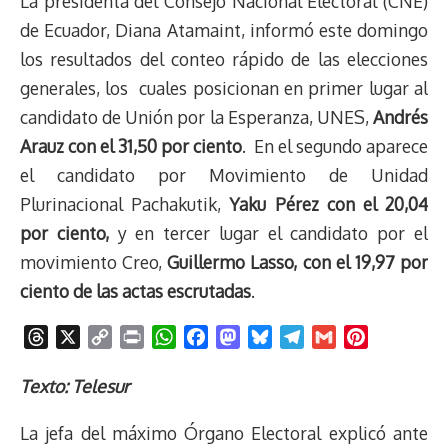
La presidenta del Consejo Nacional Electoral (CNE)
de Ecuador, Diana Atamaint, informó este domingo
los resultados del conteo rápido de las elecciones
generales, los cuales posicionan en primer lugar al
candidato de Unión por la Esperanza, UNES,
Andrés
Arauz con el 31,50 por ciento
. En el segundo aparece
el candidato por Movimiento de Unidad
Plurinacional Pachakutik,
Yaku Pérez con el 20,04
por ciento,
y en tercer lugar el candidato por el
movimiento Creo,
Guillermo Lasso, con el 19,97 por
ciento de las actas escrutadas
.
T
X
C
P
W
F
M
B
T
G
P
h
o
r
h
a
a
l
e
m
i
r
p
i
a
c
s
u
l
a
n
Texto: Telesur
e
y
n
t
e
t
e
e
i
t
La jefa del máximo Órgano Electoral explicó ante
a
L
t
s
b
o
s
g
l
e