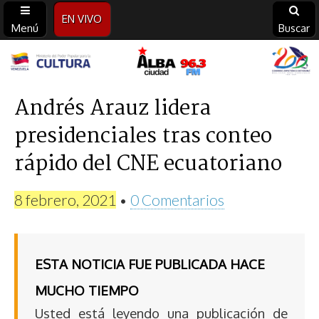
EN VIVO
Menú
Buscar
Alba
Ciudad
Andrés Arauz lidera
presidenciales tras conteo
96.3
rápido del CNE ecuatoriano
FM
8 febrero, 2021
•
0 Comentarios
ESTA NOTICIA FUE PUBLICADA HACE
MUCHO TIEMPO
Usted está leyendo una publicación de