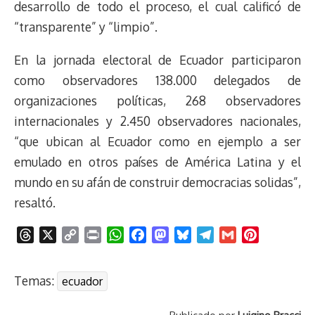
desarrollo de todo el proceso, el cual calificó de
“transparente” y “limpio”.
En la jornada electoral de Ecuador participaron
como observadores 138.000 delegados de
organizaciones políticas, 268 observadores
internacionales y 2.450 observadores nacionales,
“que ubican al Ecuador como en ejemplo a ser
emulado en otros países de América Latina y el
mundo en su afán de construir democracias solidas”,
resaltó.
T
X
C
P
W
F
M
B
T
G
P
h
o
r
h
a
a
l
e
m
i
r
p
i
a
c
s
u
l
a
n
Temas:
ecuador
e
y
n
t
e
t
e
e
i
t
a
L
t
s
b
o
s
g
l
e
Publicado por
Luigino Bracci