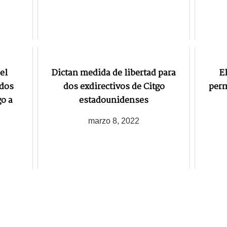
el
Dictan medida de libertad para
E
idos
dos exdirectivos de Citgo
perm
go a
estadounidenses
marzo 8, 2022