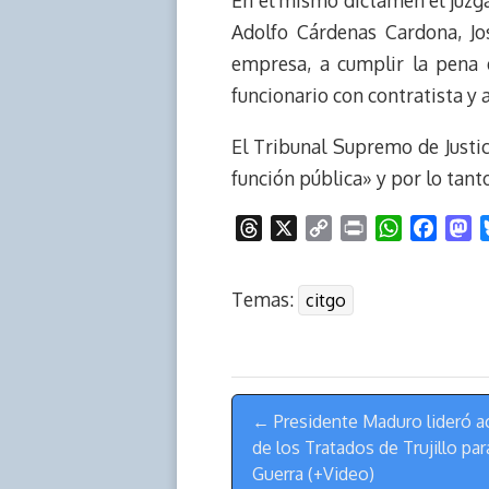
En el mismo dictamen el juzg
Adolfo Cárdenas Cardona, Jo
empresa, a cumplir la pena 
funcionario con contratista y 
El Tribunal Supremo de Justic
función pública» y por lo tant
T
X
C
P
W
F
M
h
o
r
h
a
a
r
p
i
a
c
s
Temas:
citgo
e
y
n
t
e
t
a
L
t
s
b
o
d
i
A
o
d
s
n
p
o
o
Menú
k
p
k
n
← Presidente Maduro lideró ac
de
de los Tratados de Trujillo par
Navegación
Guerra (+Video)