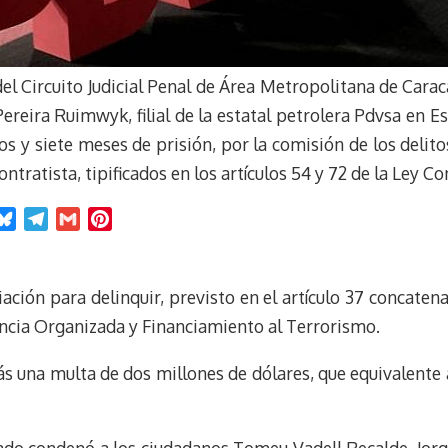
del Circuito Judicial Penal de Área Metropolitana de Car
ereira Ruimwyk, filial de la estatal petrolera Pdvsa en 
os y siete meses de prisión, por la comisión de los delit
ntratista, tipificados en los artículos 54 y 72 de la Ley C
B
T
G
P
l
e
m
i
u
l
a
n
e
e
i
t
ación para delinquir, previsto en el artículo 37 concaten
s
g
l
e
uencia Organizada y Financiamiento al Terrorismo.
k
r
r
y
a
e
una multa de dos millones de dólares, que equivalente al
m
s
t