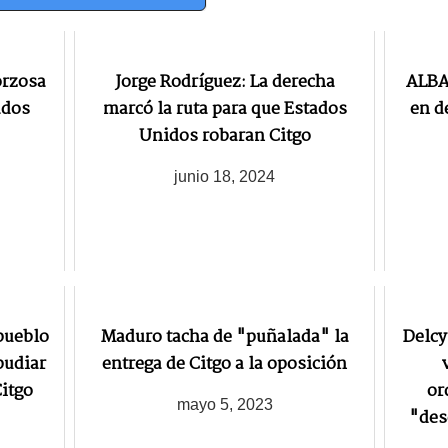
orzosa
Jorge Rodríguez: La derecha
ALBA
ados
marcó la ruta para que Estados
en d
Unidos robaran Citgo
junio 18, 2024
pueblo
Maduro tacha de "puñalada" la
Delcy
pudiar
entrega de Citgo a la oposición
Citgo
or
mayo 5, 2023
"des