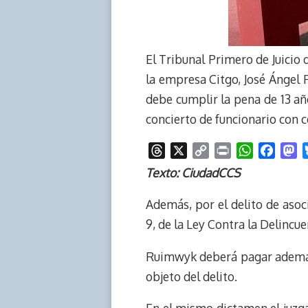
El Tribunal Primero de Juicio 
la empresa Citgo, José Ángel P
debe cumplir la pena de 13 añ
concierto de funcionario con co
T
X
C
P
W
F
M
h
o
r
h
a
a
Texto: CiudadCCS
r
p
i
a
c
s
e
y
n
t
e
t
Además, por el delito de asoci
a
L
t
s
b
o
9, de la Ley Contra la Delinc
d
i
A
o
d
s
n
p
o
o
Ruimwyk deberá pagar además 
k
p
k
n
objeto del delito.