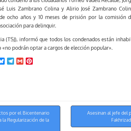
ado condenó a los ciudadanos Tomeu Vadell Recalde, Jorg
sé Luis Zambrano Colina y Alirio José Zambrano Colin
de ocho años y 10 meses de prisión por la comisión de
asociación para delinquir.
ia (TSJ), informó que todos los condenados están inhabili
o «no podrán optar a cargos de elección popular».
B
T
G
P
l
e
m
i
u
l
a
n
e
e
i
t
s
g
l
e
k
r
r
y
a
e
m
s
tos por el Bicentenario
Asesinan al jefe del
t
a la Regularización de la
Fakhrizad