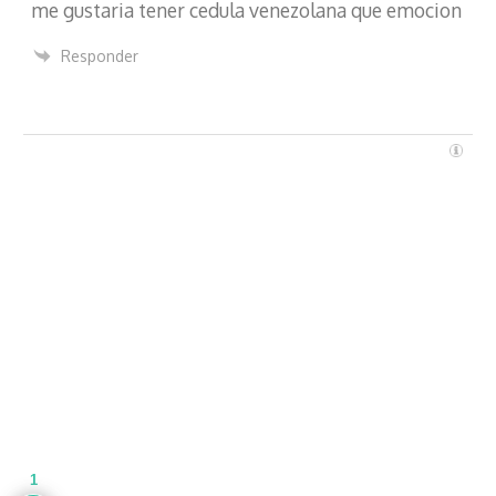
me gustaria tener cedula venezolana que emocion
n
i
Responder
c
o
1