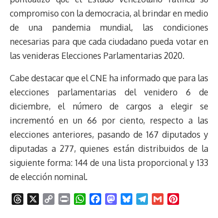
compromiso con la democracia, al brindar en medio
de una pandemia mundial, las condiciones
necesarias para que cada ciudadano pueda votar en
las venideras Elecciones Parlamentarias 2020.
Cabe destacar que el CNE ha informado que para las
elecciones parlamentarias del venidero 6 de
diciembre, el número de cargos a elegir se
incrementó en un 66 por ciento, respecto a las
elecciones anteriores, pasando de 167 diputados y
diputadas a 277, quienes están distribuidos de la
siguiente forma: 144 de una lista proporcional y 133
de elección nominal.
T
X
C
P
W
F
M
B
T
G
P
h
o
r
h
a
a
l
e
m
i