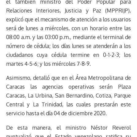
el también ministro del Poder Popular para
s
n
p
o
o
y
a
e
Relaciones Interiores, Justicia y Paz (MPPRIJP),
k
p
k
n
m
s
explicó que el mecanismo de atención a los usuarios
t
será de lunes a miércoles, con un horario entre las
08:00 a.m. y las 03:00 p.m., mediante el terminal de
número de cédula; los días lunes se atenderán a los
ciudadanos cuya cédula termine en 0-1-2-3; los
martes 4-5-6; y los miércoles 7-8-9.
Asimismo, detalló que en el Área Metropolitana de
Caracas las agencias operativas serán Plaza
Caracas, La Urbina, San Bernardino, Cotiza, Parque
Central y La Trinidad, las cuales prestarán este
servicio hasta el día 04 de diciembre 2020.
De esta manera, el ministro Néstor Reverol
puntualizó que el Estado venezolano ratifica su