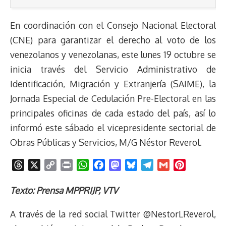
En coordinación con el Consejo Nacional Electoral
(CNE) para garantizar el derecho al voto de los
venezolanos y venezolanas, este lunes 19 octubre se
inicia través del Servicio Administrativo de
Identificación, Migración y Extranjería (SAIME), la
Jornada Especial de Cedulación Pre-Electoral en las
principales oficinas de cada estado del país, así lo
informó este sábado el vicepresidente sectorial de
Obras Públicas y Servicios, M/G Néstor Reverol.
T
X
C
P
W
F
M
B
T
G
P
h
o
r
h
a
a
l
e
m
i
r
p
i
a
c
s
u
l
a
n
Texto: Prensa MPPRIJP, VTV
e
y
n
t
e
t
e
e
i
t
A través de la red social Twitter @NestorLReverol,
a
L
t
s
b
o
s
g
l
e
d
i
A
o
d
k
r
r