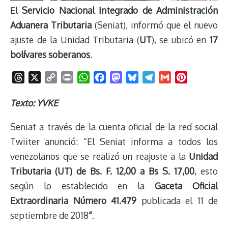
El
Servicio Nacional Integrado de Administración
Aduanera Tributaria
(Seniat), informó que el nuevo
ajuste de la Unidad Tributaria (
UT
), se ubicó en
17
bolívares soberanos
.
T
X
C
P
W
F
M
B
T
G
P
h
o
r
h
a
a
l
e
m
i
r
p
i
a
c
s
u
l
a
n
Texto: YVKE
e
y
n
t
e
t
e
e
i
t
Seniat a través de la cuenta oficial de la red social
a
L
t
s
b
o
s
g
l
e
d
i
A
o
d
k
r
r
Twiiter anunció: “El Seniat informa a todos los
s
n
p
o
o
y
a
e
venezolanos que se realizó un reajuste a la
Unidad
k
p
k
n
m
s
Tributaria (UT) de Bs. F. 12,00 a Bs S. 17,00
, esto
t
según lo establecido en la
Gaceta Oficial
Extraordinaria Número 41.479
publicada el 11 de
septiembre de 2018
“
.