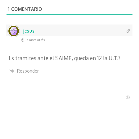
o
1
COMENTARIO
e
l
e
c
jesus
t
7 años atrás
r
ó
Ls tramites ante el SAIME, queda en 12 la U.T.?
n
i
Responder
c
o