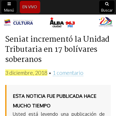
EN VIVO
Menú
Buscar
Alba
Ciudad
Seniat incrementó la Unidad
Tributaria en 17 bolívares
96.3
soberanos
FM
3 diciembre, 2018
•
1 comentario
ESTA NOTICIA FUE PUBLICADA HACE
MUCHO TIEMPO
Usted está leyendo una publicación de